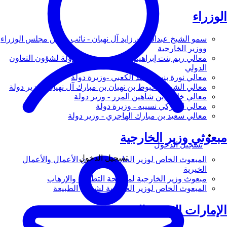
الوزراء
سمو الشيخ عبدالله بن زايد آل نهيان - نائب رئيس مجلس الوزراء
ووزير الخارجية
معالي ريم بنت إبراهيم الهاشمي - وزيرة دولة لشؤون التعاون
الدولي
معالي نورة بنت محمد الكعبي -وزيرة دولة
معالي الشيخ شخبوط بن نهيان بن مبارك آل نهيان - وزير دولة
معالي خليفة بن شاهين المرر - وزير دولة
معالي لانا زكي نسيبه - وزيرة دولة
معالي سعيد بن مبارك الهاجري - وزير دولة
مبعوثي وزير الخارجية
تسجيل الدخول
تسجيل الدخول
المبعوث الخاص لوزير الخارجية لشؤون الأعمال والأعمال
الخيرية
مبعوث وزير الخارجية لمكافحة التطرف والإرهاب
المبعوث الخاص لوزير الخارجية لشؤون الطبيعة
الإمارات العربية المتحدة