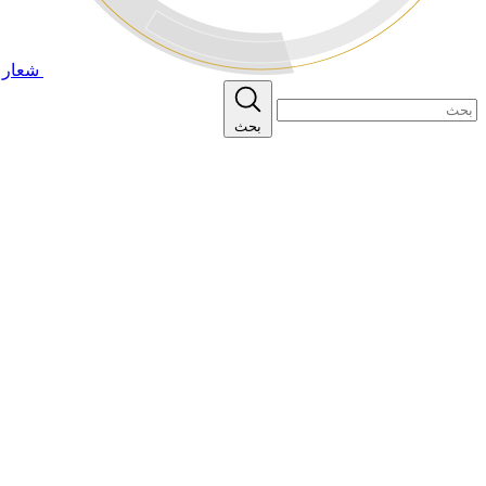
شعار ا
بحث