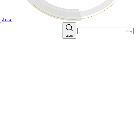
شعار ا
بحث