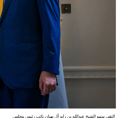
التقى سمو الشيخ عبدالله بن زايد آل نهيان نائب رئيس مجلس