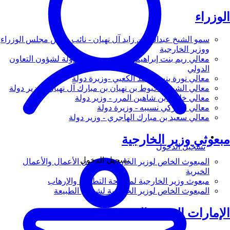
الوزراء
سمو الشيخ عبدالله بن زايد آل نهيان - نائب رئيس مجلس الوزراء
ووزير الخارجية
معالي ريم بنت إبراهيم الهاشمي - وزيرة دولة لشؤون التعاون
الدولي
معالي نورة بنت محمد الكعبي -وزيرة دولة
معالي الشيخ شخبوط بن نهيان بن مبارك آل نهيان - وزير دولة
معالي خليفة بن شاهين المرر - وزير دولة
معالي لانا زكي نسيبه - وزيرة دولة
معالي سعيد بن مبارك الهاجري - وزير دولة
مبعوثي وزير الخارجية
تسجيل الدخول
تسجيل الدخول
المبعوث الخاص لوزير الخارجية لشؤون الأعمال والأعمال
الخيرية
مبعوث وزير الخارجية لمكافحة التطرف والإرهاب
المبعوث الخاص لوزير الخارجية لشؤون الطبيعة
الإمارات العربية المتحدة