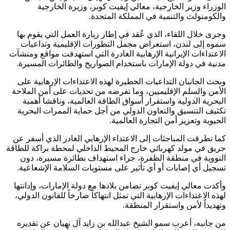
الوزراء وزير الخارجية، معالي إيفيت كوبر، وزيرة الخارجية
والكومنولث والتنمية في المملكة المتحدة.
وجرى خلال اللقاء، الذي عُقد في إطار زيارة العمل التي يقوم بها
سموه إلى لندن، استعراض مجمل التطورات الإقليمية وتداعيات
الاعتداءات الإيرانية الإرهابية الغادرة التي استهدفت مواقع ومنشآت
مدنية في دولة الإمارات باستخدام الصواريخ والطائرات المسيرة.
وبحث الجانبان التداعيات الخطيرة لهذه الاعتداءات الإرهابية على
الأمن والسلم الإقليميين، وما تفرضه من تحديات على أمن الملاحة
البحرية الدولية واستقرار أسواق الطاقة العالمية، وناقشا أهمية
تكثيف التنسيق والتعاون الدولي من أجل حماية الممرات البحرية
الحيوية وتعزيز أمن التجارة العالمية.
كما تطرقت المباحثات إلى الاعتداء الإرهابي الغادر الذي أسفر عن
حريق في مولد كهربائي خارج المحيط الداخلي لمحطة براكة للطاقة
النووية في منطقة الظفرة، جراء استهداف بطائرة مسيرة، دون
تسجيل أي إصابات أو أي تأثير على مستويات السلامة الإشعاعية.
وأكدت معالي إيفيت كوبر تضامن بلادها مع دولة الإمارات، وإدانتها
لهذه الاعتداءات الإرهابية التي تمثل انتهاكاً صارخاً للقانون الدولي،
وتهديداً لأمن واستقرار المنطقة.
من جانبه، أعرب سمو الشيخ عبدالله بن زايد آل نهيان عن تقديره