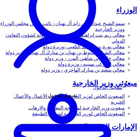
الوزراء
سمو الشيخ عبدالله بن زايد آل نهيان - نائب رئيس مجلس الوزراء
ووزير الخارجية
معالي ريم بنت إبراهيم الهاشمي - وزيرة دولة لشؤون التعاون
الدولي
معالي نورة بنت محمد الكعبي -وزيرة دولة
معالي الشيخ شخبوط بن نهيان بن مبارك آل نهيان - وزير دولة
معالي خليفة بن شاهين المرر - وزير دولة
معالي لانا زكي نسيبه - وزيرة دولة
معالي سعيد بن مبارك الهاجري - وزير دولة
مبعوثي وزير الخارجية
تسجيل الدخول
تسجيل الدخول
المبعوث الخاص لوزير الخارجية لشؤون الأعمال والأعمال
الخيرية
مبعوث وزير الخارجية لمكافحة التطرف والإرهاب
المبعوث الخاص لوزير الخارجية لشؤون الطبيعة
الإمارات العربية المتحدة