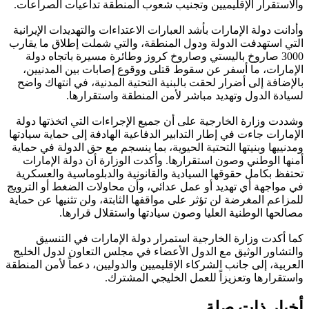
والاستقرار الإقليميين وتجنيب شعوب المنطقة تداعيات الصراعات.
وأدانت دولة الإمارات بأشد العبارات الاعتداءات والتهديدات الإيرانية
التي استهدفت الدولة ودول المنطقة، والتي شملت إطلاق ما يقارب
3000 صاروخ باليستي وصاروخ كروز وطائرة مسيرة باتجاه دولة
الإمارات، ما أسفر عن سقوط قتلى ووقوع إصابات بين المدنيين،
بالإضافة إلى أضرار لحقت بالبنية التحتية المدنية، في انتهاك واضح
لسيادة الدول وتهديد مباشر لأمن المنطقة واستقرارها.
وشددت وزارة الخارجية على أن جميع الإجراءات التي اتخذتها دولة
الإمارات جاءت في إطار التدابير الدفاعية الهادفة إلى حماية سيادتها
ومدنييها وبنيتها التحتية الحيوية، بما ينسجم مع حق الدولة في حماية
أمنها الوطني وصون استقرارها. وأكدت الوزارة أن دولة الإمارات
تحتفظ بكامل حقوقها السيادية والقانونية والدبلوماسية والعسكرية
في مواجهة أي تهديد أو عمل عدائي، وأن محاولات الضغط أو الترويج
للمزاعم المغرضة لن تؤثر على مواقفها الثابتة، ولن تثنيها عن حماية
مصالحها الوطنية العليا وصون سيادتها واستقلال قرارها.
كما أكدت وزارة الخارجية استمرار دولة الإمارات في التنسيق
والتشاور الوثيق مع الدول الأعضاء في مجلس التعاون لدول الخليج
العربية، إلى جانب الشركاء الإقليميين والدوليين، دعماً لأمن المنطقة
واستقرارها وتعزيزاً للعمل الخليجي المشترك.
أخبار ذات صلة