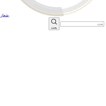
شعار ا
بحث