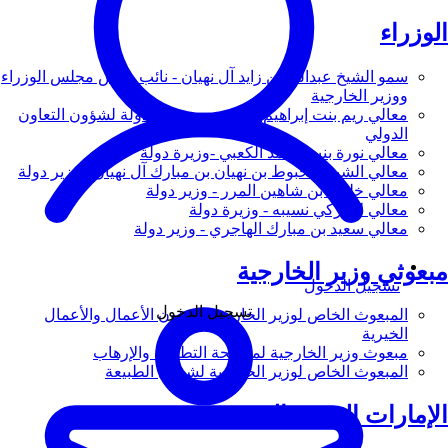
الوزراء
سمو الشيخ عبدالله بن زايد آل نهيان - نائب رئيس مجلس الوزراء
ووزير الخارجية
معالي ريم بنت إبراهيم الهاشمي - وزيرة دولة لشؤون التعاون
الدولي
معالي نورة بنت محمد الكعبي -وزيرة دولة
معالي الشيخ شخبوط بن نهيان بن مبارك آل نهيان - وزير دولة
معالي خليفة بن شاهين المرر - وزير دولة
معالي لانا زكي نسيبه - وزيرة دولة
معالي سعيد بن مبارك الهاجري - وزير دولة
مبعوثي وزير الخارجية
تسجيل الدخول
تسجيل الدخول
المبعوث الخاص لوزير الخارجية لشؤون الأعمال والأعمال
الخيرية
مبعوث وزير الخارجية لمكافحة التطرف والإرهاب
المبعوث الخاص لوزير الخارجية لشؤون الطبيعة
الإمارات العربية المتحدة