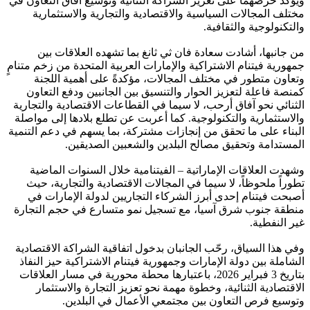
ويؤكد حرصهما على تعزيز الشراكة الثنائية وتوسيع آفاق التعاون في
مختلف المجالات السياسية والاقتصادية والتجارية والاستثمارية
والتكنولوجية والثقافية.
من جانبها، أشادت سعادة فان ثي ثانغ بما تشهده العلاقات بين
جمهورية فيتنام الاشتراكية والإمارات العربية المتحدة من زخم متنامٍ
وتعاون متطور في مختلف المجالات، مؤكدةً على أهمية اللجنة
كمنصة فاعلة لتعزيز الحوار والتنسيق بين الجانبين ودفع التعاون
الثنائي نحو آفاق أرحب، لا سيما في القطاعات الاقتصادية والتجارية
والاستثمارية والتكنولوجية. كما أعربت عن تطلع بلادها إلى مواصلة
البناء على ما تحقق من إنجازات مشتركة، بما يسهم في دعم التنمية
المستدامة وتحقيق مصالح البلدين والشعبين الصديقين.
وشهدت العلاقات الإماراتية – الفيتنامية خلال السنوات الماضية
تطوراً ملحوظاً، لا سيما في المجالات الاقتصادية والتجارية، حيث
أصبحت فيتنام إحدى أبرز الشركاء التجاريين لدولة الإمارات في
منطقة جنوب شرق آسيا، مع تسجيل نمو متسارع في حجم التجارة
غير النفطية.
وفي هذا السياق، رحّب الجانبان بدخول اتفاقية الشراكة الاقتصادية
الشاملة بين دولة الإمارات وجمهورية فيتنام الاشتراكية حيز النفاذ
بتاريخ 3 فبراير 2026، باعتبارها محطة محورية في مسار العلاقات
الاقتصادية الثنائية، وخطوة مهمة نحو تعزيز التجارة والاستثمار
وتوسيع فرص التعاون بين مجتمعي الأعمال في البلدين.