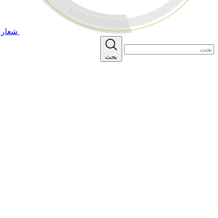
شعار ا
بحث