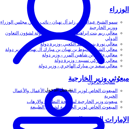
الوزراء
سمو الشيخ عبدالله بن زايد آل نهيان - نائب رئيس مجلس الوزراء
ووزير الخارجية
معالي ريم بنت إبراهيم الهاشمي - وزيرة دولة لشؤون التعاون
الدولي
معالي نورة بنت محمد الكعبي -وزيرة دولة
معالي الشيخ شخبوط بن نهيان بن مبارك آل نهيان - وزير دولة
معالي خليفة بن شاهين المرر - وزير دولة
معالي لانا زكي نسيبه - وزيرة دولة
معالي سعيد بن مبارك الهاجري - وزير دولة
مبعوثي وزير الخارجية
تسجيل الدخول
تسجيل الدخول
المبعوث الخاص لوزير الخارجية لشؤون الأعمال والأعمال
الخيرية
مبعوث وزير الخارجية لمكافحة التطرف والإرهاب
المبعوث الخاص لوزير الخارجية لشؤون الطبيعة
الإمارات العربية المتحدة