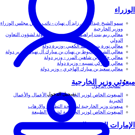
الوزراء
سمو الشيخ عبدالله بن زايد آل نهيان - نائب رئيس مجلس الوزراء
ووزير الخارجية
معالي ريم بنت إبراهيم الهاشمي - وزيرة دولة لشؤون التعاون
الدولي
معالي نورة بنت محمد الكعبي -وزيرة دولة
معالي الشيخ شخبوط بن نهيان بن مبارك آل نهيان - وزير دولة
معالي خليفة بن شاهين المرر - وزير دولة
معالي لانا زكي نسيبه - وزيرة دولة
معالي سعيد بن مبارك الهاجري - وزير دولة
مبعوثي وزير الخارجية
تسجيل الدخول
تسجيل الدخول
المبعوث الخاص لوزير الخارجية لشؤون الأعمال والأعمال
الخيرية
مبعوث وزير الخارجية لمكافحة التطرف والإرهاب
المبعوث الخاص لوزير الخارجية لشؤون الطبيعة
الإمارات العربية المتحدة