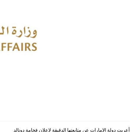
أعربت دولة الإمارات عن متابعتها الدقيقة لإعلان فخامة دونالد