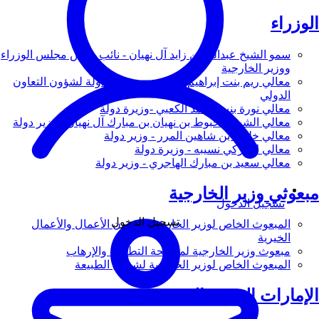
الوزراء
سمو الشيخ عبدالله بن زايد آل نهيان - نائب رئيس مجلس الوزراء
ووزير الخارجية
معالي ريم بنت إبراهيم الهاشمي - وزيرة دولة لشؤون التعاون
الدولي
معالي نورة بنت محمد الكعبي -وزيرة دولة
معالي الشيخ شخبوط بن نهيان بن مبارك آل نهيان - وزير دولة
معالي خليفة بن شاهين المرر - وزير دولة
معالي لانا زكي نسيبه - وزيرة دولة
معالي سعيد بن مبارك الهاجري - وزير دولة
مبعوثي وزير الخارجية
تسجيل الدخول
تسجيل الدخول
المبعوث الخاص لوزير الخارجية لشؤون الأعمال والأعمال
الخيرية
مبعوث وزير الخارجية لمكافحة التطرف والإرهاب
المبعوث الخاص لوزير الخارجية لشؤون الطبيعة
الإمارات العربية المتحدة