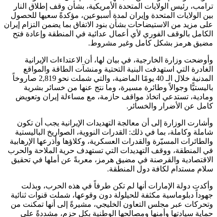
ترامب، رئيس الولايات المتحدة الأمريكية، بشأن وقف إطلاق النار
بين الولايات المتحدة وإيران لمدة أسبوعين، مؤكدةً سعيها للحصول
على مزيد من الاستيضاحات بشأن بنود الاتفاق بما يضمن التزام إيران
الكامل بالوقف الفوري لأي أعمال عدائية في المنطقة وإعادة فتح
مضيق هرمز بشكل كامل وغير مشروط.
وأوضحت وزارة الخارجية، في بيان لها، أن الاعتداءات الإيرانية
الغادرة التي استهدفت البنية التحتية ومنشآت الطاقة والمواقع
المدنية خلال الـ 40 يومًا الماضية، والتي شملت نحو 2,819 صاروخاً
باليستيًّا وجوالاً وطائرة مسيرة، وما نتج عنها من خسائر بشرية
ومادية، تستدعي اتخاذ مواقف حازمة، مع مساءلة إيران وتعويض
كامل عن الأضرار والخسائر.
وأشارت الوزارة إلى أن معالجة التهديدات الإيرانية يجب أن تكون
شاملة وكاملة، بما في ذلك: القدرات النووية، الصواريخ الباليستية
والطائرات المسيّرة والقدرات العسكرية، وكلاؤها وأذرعها الإرهابية
في المنطقة، ووقف التهديدات التي تستهدف حرية الملاحة والحرب
الاقتصادية والقرصنة في مضيق هرمز، معربةً عن أملها في تحقيق
سلام مستدام لكافة دول المنطقة.
وأكدت دولة الإمارات أنها لم تكن طرفاً في هذه الحرب، وبذلت
جهوداً دبلوماسية مكثفة للحيلولة دون وقوعها، شملت قنوات ثنائية
وتحركات عبر مجلس التعاون الخليجي، مشيرةً إلى أنها تمكنت من
حماية سيادتها وأمنها ومصالحها الوطنية بكل حزم، مشددةً على