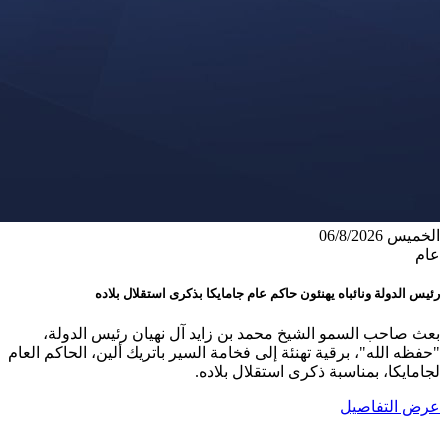
الخميس 06/8/2026
عام
رئيس الدولة ونائباه يهنئون حاكم عام جامايكا بذكرى استقلال بلاده
بعث صاحب السمو الشيخ محمد بن زايد آل نهيان رئيس الدولة،
"حفظه الله"، برقية تهنئة إلى فخامة السير باتريك ألين، الحاكم العام
لجامايكا، بمناسبة ذكرى استقلال بلاده.
عرض التفاصيل