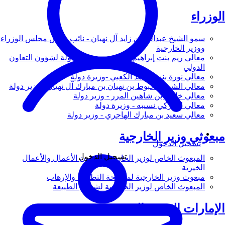
الوزراء
سمو الشيخ عبدالله بن زايد آل نهيان - نائب رئيس مجلس الوزراء
ووزير الخارجية
معالي ريم بنت إبراهيم الهاشمي - وزيرة دولة لشؤون التعاون
الدولي
معالي نورة بنت محمد الكعبي -وزيرة دولة
معالي الشيخ شخبوط بن نهيان بن مبارك آل نهيان - وزير دولة
معالي خليفة بن شاهين المرر - وزير دولة
معالي لانا زكي نسيبه - وزيرة دولة
معالي سعيد بن مبارك الهاجري - وزير دولة
مبعوثي وزير الخارجية
تسجيل الدخول
تسجيل الدخول
المبعوث الخاص لوزير الخارجية لشؤون الأعمال والأعمال
الخيرية
مبعوث وزير الخارجية لمكافحة التطرف والإرهاب
المبعوث الخاص لوزير الخارجية لشؤون الطبيعة
الإمارات العربية المتحدة