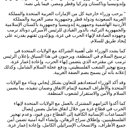
وإندونيسيا وباكستان وتركيا وقطر ومصر، فيما يلي نصه:
" يرحب وزراء خارجية كل من الإمارات العربية المتحدة والمملكة
العربية السعودية ودولة قطر وجمهورية مصر العربية والمملكة
الأردنية الهاشمية وجمهورية إندونيسيا وجمهورية باكستان الإسلامية
والجمهورية التركية، بالدور القيادي للرئيس الأميركي دونالد ترمب
وجهوده الصادقة لإنهاء الحرب في غزة، ويؤكدون ثقتهم بقدرته على
إيجاد طريق للسلام.
كما يشدد الوزراء على أهمية الشراكة مع الولايات المتحدة في
ترسيخ السلام في المنطقة، ويرحبون في هذا السياق بإعلان الرئيس
ترمب عن مقترحه الذي يتضمن إنهاء الحرب، وإعادة إعمار غزة،
ومنع تهجير الشعب الفلسطيني، ودفع عجلة السلام الشامل، وكذلك
إعلانه بأنه لن يسمح بضم الضفة الغربية.
وقد أكد الوزراء استعدادهم للتعاون بشكل إيجابي وبناء مع الولايات
المتحدة والأطراف المعنية لإتمام الاتفاق وضمان تنفيذه، بما يضمن
السلام والأمن والاستقرار لشعوب المنطقة.
كما أكدوا التزامهم المشترك بالعمل مع الولايات المتحدة لإنهاء
الحرب في قطاع غزة من خلال اتفاق شامل يضمن إيصال
المساعدات الإنسانية الكافية إلى القطاع دون قيود، وعدم تهجير
الفلسطينيين، وإطلاق سراح الرهائن، وإنشاء آلية أمنية تضمن أمن
جميع الأطراف، والانسحاب الإسرائيلي الكامل، وإعادة إعمار غزة،