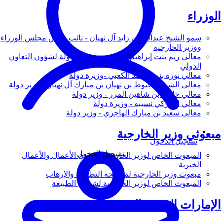
الوزراء
سمو الشيخ عبدالله بن زايد آل نهيان - نائب رئيس مجلس الوزراء
ووزير الخارجية
معالي ريم بنت إبراهيم الهاشمي - وزيرة دولة لشؤون التعاون
الدولي
معالي نورة بنت محمد الكعبي -وزيرة دولة
معالي الشيخ شخبوط بن نهيان بن مبارك آل نهيان - وزير دولة
معالي خليفة بن شاهين المرر - وزير دولة
معالي لانا زكي نسيبه - وزيرة دولة
معالي سعيد بن مبارك الهاجري - وزير دولة
مبعوثي وزير الخارجية
تسجيل الدخول
تسجيل الدخول
المبعوث الخاص لوزير الخارجية لشؤون الأعمال والأعمال
الخيرية
مبعوث وزير الخارجية لمكافحة التطرف والإرهاب
المبعوث الخاص لوزير الخارجية لشؤون الطبيعة
الإمارات العربية المتحدة