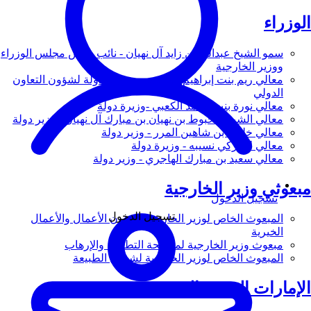
الوزراء
سمو الشيخ عبدالله بن زايد آل نهيان - نائب رئيس مجلس الوزراء
ووزير الخارجية
معالي ريم بنت إبراهيم الهاشمي - وزيرة دولة لشؤون التعاون
الدولي
معالي نورة بنت محمد الكعبي -وزيرة دولة
معالي الشيخ شخبوط بن نهيان بن مبارك آل نهيان - وزير دولة
معالي خليفة بن شاهين المرر - وزير دولة
معالي لانا زكي نسيبه - وزيرة دولة
معالي سعيد بن مبارك الهاجري - وزير دولة
مبعوثي وزير الخارجية
تسجيل الدخول
تسجيل الدخول
المبعوث الخاص لوزير الخارجية لشؤون الأعمال والأعمال
الخيرية
مبعوث وزير الخارجية لمكافحة التطرف والإرهاب
المبعوث الخاص لوزير الخارجية لشؤون الطبيعة
الإمارات العربية المتحدة