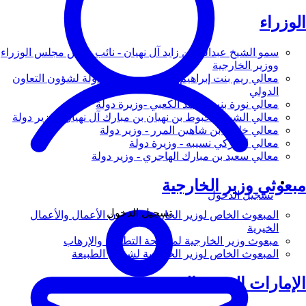
الوزراء
سمو الشيخ عبدالله بن زايد آل نهيان - نائب رئيس مجلس الوزراء
ووزير الخارجية
معالي ريم بنت إبراهيم الهاشمي - وزيرة دولة لشؤون التعاون
الدولي
معالي نورة بنت محمد الكعبي -وزيرة دولة
معالي الشيخ شخبوط بن نهيان بن مبارك آل نهيان - وزير دولة
معالي خليفة بن شاهين المرر - وزير دولة
معالي لانا زكي نسيبه - وزيرة دولة
معالي سعيد بن مبارك الهاجري - وزير دولة
مبعوثي وزير الخارجية
تسجيل الدخول
تسجيل الدخول
المبعوث الخاص لوزير الخارجية لشؤون الأعمال والأعمال
الخيرية
مبعوث وزير الخارجية لمكافحة التطرف والإرهاب
المبعوث الخاص لوزير الخارجية لشؤون الطبيعة
الإمارات العربية المتحدة