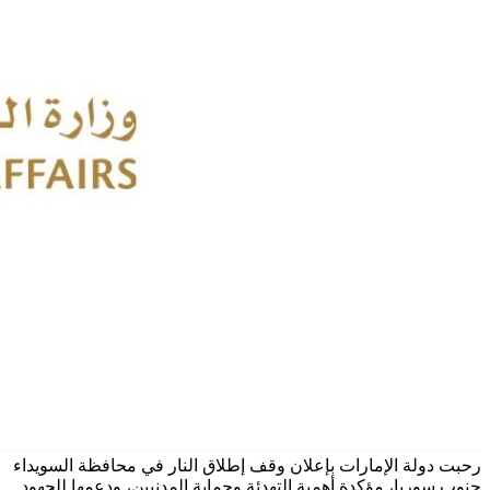
رحبت دولة الإمارات بإعلان وقف إطلاق النار في محافظة السويداء
جنوب سوريا، مؤكدة أهمية التهدئة وحماية المدنيين، ودعمها للجهود