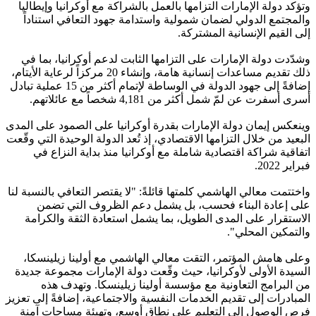
وتؤكد دولة الإمارات التزامها بالعمل بالشراكة مع أوكرانيا وإيطاليا
والمجتمع الدولي لضمان شمولية واستدامة جهود التعافي استناداً
إلى القيم الإنسانية المشتركة.
وشدّدت دولة الإمارات على التزامها الثابت لدعم أوكرانيا، بما في
ذلك تقديم مساعدات إنسانية هامة، وإنشاء 20 مركزاً لرعاية الأيتام،
إضافةً إلى جهود الدولة في الوساطة لإتمام أكثر من 15 عملية تبادل
أسرى أسفرت عن لمّ شمل أكثر من 4,181 شخصاً مع عائلاتهم.
وينعكس إيمان دولة الإمارات بقدرة أوكرانيا على الصمود على المدى
البعيد من خلال التزامها الاقتصادي، إذ تُعد الدولة الوحيدة التي وقّعت
اتفاقية شراكة اقتصادية شاملة مع أوكرانيا منذ بداية النزاع في
فبراير 2022.
واختتمت معالي الهاشمي كلمتها قائلةً: "لا يقتصر التعافي بالنسبة لنا
على إعادة البناء فحسب، بل يشمل دعم الظروف التي تضمن
الاستقرار على المدى الطويل، بما يشمل استعادة الثقة والكرامة
والتمكين المحلي".
وعلى هامش المؤتمر، التقت معالي الهاشمي مع أولينا زيلينسكا،
السيدة الأولى لأوكرانيا، حيث وقّعت دولة الإمارات مجموعة جديدة
من البرامج التعاونية مع مؤسسة أولينا زيلينسكا. وتهدف هذه
المبادرات إلى تقديم الخدمات النفسية والاجتماعية، إضافةً إلى تعزيز
فرص الوصول إلى التعليم على نطاق أوسع، وتهيئة مساحات آمنة