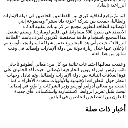
الزراعية (إيفاد).
كما تمّ توقيع اتفاقية كبرى بين القطاعين الخاصين في دولة الإمارات
وإيطاليا، جمعت بين شركة "خزنة داتا سنتر" ومجموعة إيني
الإيطالية للطاقة لتطوير مجمع مراكز بيانات بتقنية الذكاء
الاصطناعي بقدرة 500 ميغاواط في إقليم لومبارديا. وسيتم تشغيل
هذا المجمع باستخدام طاقة منخفضة الكربون تُعرف باسم "الطاقة
الزرقاء"، حيث يأتي هذا المشروع ضمن شراكة استراتيجية أوسع تم
الإعلان عنها خلال زيارة دولة بين دولة الإمارات وإيطاليا في وقت
سابق من هذا العام.
وعقدت معاليها اجتماعات ثنائية مع كل من: معالي أنطونيو تاجاني
نائب رئيس الوزراء ووزير الخارجية الإيطالي، حيث أكد الجانبان على
قوة العلاقات الثنائية بين دولة الإمارات وإيطاليا، وتم تبادل وجهات
النظر حول التطورات الإقليمية والأولويات متعددة الأطراف. كما
التقت مع معالي أدولفو أورسو وزير الشركات و"صُنع في إيطاليا"
لبحث سُبل تعزيز الروابط الاستثمارية واستكشاف آفاق جديدة
للتعاون بين القطاعين الخاصين في البلدين.
أخبار ذات صلة