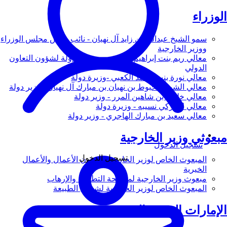
الوزراء
سمو الشيخ عبدالله بن زايد آل نهيان - نائب رئيس مجلس الوزراء
ووزير الخارجية
معالي ريم بنت إبراهيم الهاشمي - وزيرة دولة لشؤون التعاون
الدولي
معالي نورة بنت محمد الكعبي -وزيرة دولة
معالي الشيخ شخبوط بن نهيان بن مبارك آل نهيان - وزير دولة
معالي خليفة بن شاهين المرر - وزير دولة
معالي لانا زكي نسيبه - وزيرة دولة
معالي سعيد بن مبارك الهاجري - وزير دولة
مبعوثي وزير الخارجية
تسجيل الدخول
تسجيل الدخول
المبعوث الخاص لوزير الخارجية لشؤون الأعمال والأعمال
الخيرية
مبعوث وزير الخارجية لمكافحة التطرف والإرهاب
المبعوث الخاص لوزير الخارجية لشؤون الطبيعة
الإمارات العربية المتحدة