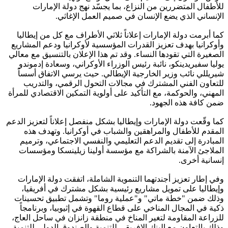
للأطفال المتضررين من النزاع، بما يجسّد نهج دولة الإمارات
الإنساني الذي يضع الإنسان في صميم العمل الإغاثي.
كما أبرمت دولة الإمارات إعلاناً ثلاثي الأطراف مع كل من إيطاليا
وأوكرانيا بهدف تعزيز القدرات المؤسسية لأوكرانيا ودعم المشاريع
الصغيرة التي تقودها النساء. وقد تم هذا الإعلان بالتنسيق مع معالي
يوليا سفيريدينكو، نائبة رئيس الوزراء الأوكراني، وسعادة إدموندو
شيريللي نائب وزير الخارجية الإيطالي. حيث يرسي الاتفاق أسساً
للتعاون الفني المشترك في مجالات التحول الرقمي، والتدريب
المهني، والحوكمة، مع التأكيد على أولوية التمكين الاقتصادي للمرأة
ضمن كافة هذه الجهود.
كما وقّعت دولة الإمارات وإيطاليا بشكل منفصل إعلاناً لتعزيز الدعم
المقدم للأطفال والمراهقين والشباب في أوكرانيا. وتهدف هذه
المبادرة إلى تقديم الدعم التعليمي والنفسي الاجتماعي، وترميم
الملاجئ الآمنة بالشراكة مع مؤسسة أولينا زيلينسكا ومؤسسات
إنسانية أخرى.
وفي إطار تعزيز أجندتهما التنموية الشاملة، اتفقت دولة الإمارات
وإيطاليا على تمويل مشاريع رئيسية بشكل مشترك في أفريقيا،
وذلك ضمن "خطة ماتي" و"عملية روما" وتشمل تطبيق تحسينات
ذكية في المجال المناخي على قطاع القهوة في إثيوبيا، وبرنامجاً
للزراعة المقاومة لتغير المناخ في منطقة زانزان في ساحل العاج،
وذلك بالتعاون مع البنك الإفريقي للتنمية والصندوق الدولي للتنمية