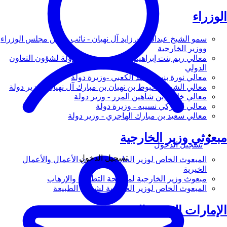
الوزراء
سمو الشيخ عبدالله بن زايد آل نهيان - نائب رئيس مجلس الوزراء
ووزير الخارجية
معالي ريم بنت إبراهيم الهاشمي - وزيرة دولة لشؤون التعاون
الدولي
معالي نورة بنت محمد الكعبي -وزيرة دولة
معالي الشيخ شخبوط بن نهيان بن مبارك آل نهيان - وزير دولة
معالي خليفة بن شاهين المرر - وزير دولة
معالي لانا زكي نسيبه - وزيرة دولة
معالي سعيد بن مبارك الهاجري - وزير دولة
مبعوثي وزير الخارجية
تسجيل الدخول
تسجيل الدخول
المبعوث الخاص لوزير الخارجية لشؤون الأعمال والأعمال
الخيرية
مبعوث وزير الخارجية لمكافحة التطرف والإرهاب
المبعوث الخاص لوزير الخارجية لشؤون الطبيعة
الإمارات العربية المتحدة