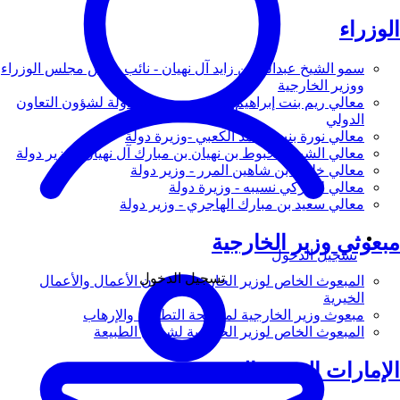
الوزراء
سمو الشيخ عبدالله بن زايد آل نهيان - نائب رئيس مجلس الوزراء
ووزير الخارجية
معالي ريم بنت إبراهيم الهاشمي - وزيرة دولة لشؤون التعاون
الدولي
معالي نورة بنت محمد الكعبي -وزيرة دولة
معالي الشيخ شخبوط بن نهيان بن مبارك آل نهيان - وزير دولة
معالي خليفة بن شاهين المرر - وزير دولة
معالي لانا زكي نسيبه - وزيرة دولة
معالي سعيد بن مبارك الهاجري - وزير دولة
مبعوثي وزير الخارجية
تسجيل الدخول
تسجيل الدخول
المبعوث الخاص لوزير الخارجية لشؤون الأعمال والأعمال
الخيرية
مبعوث وزير الخارجية لمكافحة التطرف والإرهاب
المبعوث الخاص لوزير الخارجية لشؤون الطبيعة
الإمارات العربية المتحدة