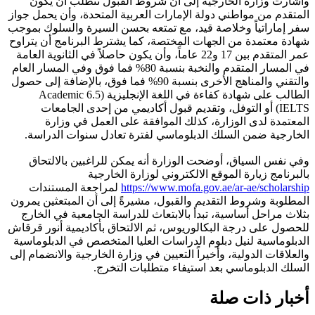
وأشارت وزارة الخارجية إلى أن شروط القبول تتطلب أن يكون
المتقدم من مواطني دولة الإمارات العربية المتحدة، وأن يحمل جواز
سفر إماراتياً وخلاصة قيد، مع تمتعه بحسن السيرة والسلوك بموجب
شهادة معتمدة من الجهات المختصة، كما يشترط البرنامج أن يتراوح
عمر المتقدم بين 17 و22 عاماً، وأن يكون حاصلاً في الثانوية العامة
في المسار المتقدم والنخبة بنسبة 80% فما فوق وفي المسار العام
والتقني والمناهج الأخرى بنسبة 90% فما فوق، بالإضافة إلى حصول
الطالب على شهادة كفاءة في اللغة الإنجليزية (6.5 Academic
IELTS) أو التوفل، وتقديم قبول أكاديمي من إحدى الجامعات
المعتمدة لدى الوزارة، كذلك الموافقة على العمل في وزارة
الخارجية ضمن السلك الدبلوماسي لفترة تعادل سنوات الدراسة.
وفي نفس السياق، أوضحت الوزارة أنه يمكن للراغبين بالالتحاق
بالبرنامج زيارة الموقع الالكتروني لوزارة الخارجية
https://www.mofa.gov.ae/ar-ae/scholarship
لمراجعة المستندات
المطلوبة وشروط التقديم والقبول، مشيرةً إلى أن المبتعثين يمرون
بثلاث مراحل أساسية، تبدأ بالابتعاث للدراسة الجامعية في الخارج
للحصول على درجة البكالوريوس، ثم الالتحاق بأكاديمية أنور قرقاش
الدبلوماسية لنيل دبلوم الدراسات العليا المتخصص في الدبلوماسية
والعلاقات الدولية، وأخيراً التعيين في وزارة الخارجية والانضمام إلى
السلك الدبلوماسي بعد استيفاء متطلبات التخرج.
أخبار ذات صلة