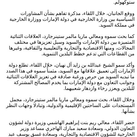
ستوكهولم.
ووقع الجانبان، خلال اللقاء، مذكرة تفاهم بشأن المشاورات
السياسية بين وزارة الخارجية في دولة الإمارات ووزارة الخارجية
في مملكة السويد.
كما بحث سموه ومعالي ماريا مالمر ستينرجارد، العلاقات الثنائية
المتميزة بين دولة الإمارات والسويد وسبل تعزيزها في مختلف
المجالات، ومنها الاقتصادية والتجارية والتعليمية والثقافية، وغيرها
من القطاعات التي تدعم خطط البلدين التنموية.
وأكد سمو الشيخ عبدالله بن زايد آل نهيان، خلال اللقاء، تطلع دولة
الإمارات إلى تعميق علاقاتها مع السويد، مثمناً سموه في هذا الصدد
ما تبديه السويد من حرص ورغبة صادقة في تعزيز العلاقات الثنائية
وجوانب التعاون مع دولة الإمارات بما يخدم المصالح المشتركة
للبلدين ويعزز رخاء وازدهار شعبيهما.
وخلال اللقاء، بحث سموه ومعالي ماريا مالمر ستينرجارد، مجمل
المستجدات على الساحتين الإقليمية والدولية، وتبادلا وجهات النظر
بشأنها.
حضر اللقاء، معالي ريم بنت إبراهيم الهاشمي وزيرة دولة لشؤون
التعاون الدولي، وسعادة سعيد مبارك الهاجري مساعد وزير
الخارجية للشؤون الاقتصادية والتجارية، وسعادة غسق يوسف عبد