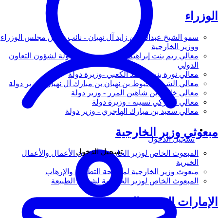
الوزراء
سمو الشيخ عبدالله بن زايد آل نهيان - نائب رئيس مجلس الوزراء
ووزير الخارجية
معالي ريم بنت إبراهيم الهاشمي - وزيرة دولة لشؤون التعاون
الدولي
معالي نورة بنت محمد الكعبي -وزيرة دولة
معالي الشيخ شخبوط بن نهيان بن مبارك آل نهيان - وزير دولة
معالي خليفة بن شاهين المرر - وزير دولة
معالي لانا زكي نسيبه - وزيرة دولة
معالي سعيد بن مبارك الهاجري - وزير دولة
مبعوثي وزير الخارجية
تسجيل الدخول
تسجيل الدخول
المبعوث الخاص لوزير الخارجية لشؤون الأعمال والأعمال
الخيرية
مبعوث وزير الخارجية لمكافحة التطرف والإرهاب
المبعوث الخاص لوزير الخارجية لشؤون الطبيعة
الإمارات العربية المتحدة