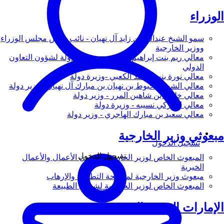
الوزراء
سمو الشيخ عبدالله بن زايد آل نهيان - نائب رئيس مجلس الوزراء
ووزير الخارجية
معالي ريم بنت إبراهيم الهاشمي - وزيرة دولة لشؤون التعاون
الدولي
معالي نورة بنت محمد الكعبي -وزيرة دولة
معالي الشيخ شخبوط بن نهيان بن مبارك آل نهيان - وزير دولة
معالي خليفة بن شاهين المرر - وزير دولة
معالي لانا زكي نسيبه - وزيرة دولة
معالي سعيد بن مبارك الهاجري - وزير دولة
مبعوثي وزير الخارجية
تسجيل الدخول
تسجيل الدخول
المبعوث الخاص لوزير الخارجية لشؤون الأعمال والأعمال
الخيرية
مبعوث وزير الخارجية لمكافحة التطرف والإرهاب
المبعوث الخاص لوزير الخارجية لشؤون الطبيعة
الإمارات العربية المتحدة