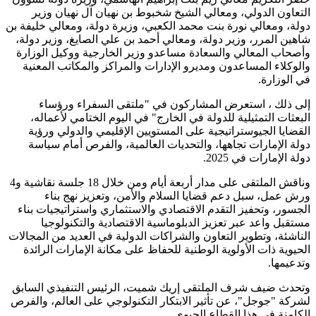
التعاون الدولي، ومعالي الشيخ شخبوط بن نهيان آل نهيان وزير
دولة، ومعالي نورة بنت محمد الكعبي، وزيرة دولة، ومعالي خليفة بن
شاهين المرر، وزير دولة، ومعالي أحمد بن علي الصايغ، وزير دولة،
وأصحاب المعالي والسعادة مساعدو وزير الخارجية ووكيل الوزارة
والوكلاء المساعدون ومديرو الإدارات والمراكز والمكاتب المعنية
في الوزارة.
إلى ذلك ، استعرض المشاركون في "ملتقى السفراء ورؤساء
البعثات التمثيلية للدولة في الخارج" في اليوم الختامي لأعماله،
القضايا الجيوستراتيجية على المستويين الإقليمي والدولي ورؤية
دولة الإمارات تجاهها، والتحديات العالمية، والفرص أمام سياسة
دولة الإمارات في 2025.
وناقش الملتقى على مدار أربعة أيام ومن خلال 18 جلسة نقاشية و4
ورش عمل، سبل دعم قضايا السلام والأمن، وتعزيز نهج بناء
الجسور، وتحفيز التقدم الاقتصادي والاستثماري واستراتيجيات بناء
مستقبل واعد عبر تعزيز الدبلوماسية الاقتصادية والتكنولوجيا
الناشئة، وتطوير التعاون والشراكات الدولية في العديد من المجالات
الحيوية ذات الأولوية الوطنية للحفاظ على مكانة الإمارات الرائدة
وتدعيمها.
وتحدث ضيف شرف الملتقى إريك شميت، الرئيس التنفيذي السابق
لشركة "جوجل"، عن تأثير الابتكار التكنولوجي على العالم، والفرص
الكامنة في هذا القطاع الحيوي.