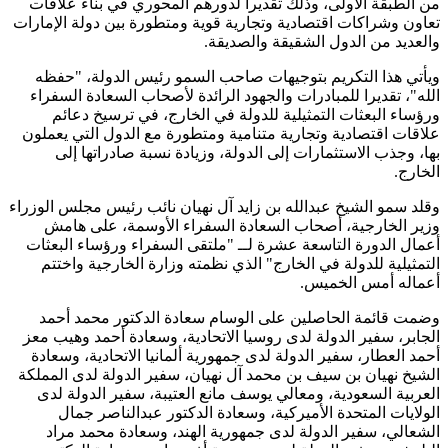
من الطبقة الأولى، وذلك تقديراً لدورهم المحوري في بناء علاقات
تعاون وشراكات اقتصادية وتجارية قوية ومتطورة بين دولة الإمارات
والعديد من الدول الشقيقة والصديقة.
ويأتي هذا التكريم بتوجيهات صاحب السمو رئيس الدولة، "حفظه
الله"، تقديرا للمبادرات والجهود الرائدة لأصحاب السعادة السفراء
ورؤساء البعثات التمثيلية للدولة في الخارج، في ترسيخ دعائم
علاقات اقتصادية وتجارية متنامية ومتطورة مع الدول التي يعملون
بها، وجذب الاستثمارات إلى الدولة، وزيادة نسبة صادراتها إلى
الخارج.
وقلد سمو الشيخ عبدالله بن زايد آل نهيان نائب رئيس مجلس الوزراء
وزير الخارجية، أصحاب السعادة السفراء الأوسمة، على هامش
أعمال الدورة التاسعة عشرة لــ "ملتقى السفراء ورؤساء البعثات
التمثيلية للدولة في الخارج" الذي نظمته وزارة الخارجية واختتم
أعماله أمس الخميس.
وضمت قائمة الحاصلين على الوسام سعادة الدكتور محمد أحمد
الجابر، سفير الدولة لدى روسيا الاتحادية، وسعادة أحمد وهيب معز
أحمد العطار، سفير الدولة لدى جمهورية ألمانيا الاتحادية، وسعادة
الشيخ نهيان بن سيف بن محمد آل نهيان، سفير الدولة لدى المملكة
العربية السعودية، ومعالي يوسف مانع العتيبة، سفير الدولة لدى
الولايات المتحدة الأميركية، وسعادة الدكتور عبدالناصر جمال
الشعالي، سفير الدولة لدى جمهورية الهند، وسعادة محمد مراد