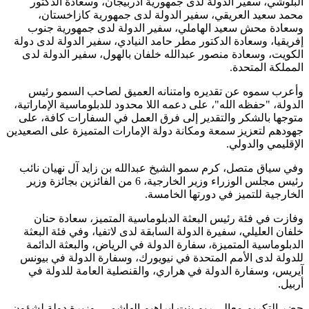
البلوشي، سفير الدولة لدى جمهورية أذربيجان، وسعادة الدكتور
محمد سعيد العريقي، سفير الدولة لدى جمهورية كازاخستان،
وسعادة محش سعيد الهاملي، سفير الدولة لدى جمهورية جنوب
إفريقيا، وسعادة الدكتور مطر حامد النيادي، سفير الدولة لدى دولة
الكويت، وسعادة منصور عبدالله خلفان بالهول، سفير الدولة لدى
المملكة المتحدة.
وأعرب سموه عن تقديره وامتنانه العميق لصاحب السمو رئيس
الدولة، "حفظه الله"، على دعمه اللا محدود للدبلوماسية الإماراتية،
متوجها بالشكر والتقدير إلى فرق العمل في السفارات كافة، على
جهودهم لتعزيز سمعة ومكانة دولة الإمارات المتميزة على الصعيدين
الإقليمي والدولي.
وفي سياق متصل، كرم سمو الشيخ عبدالله بن زايد آل نهيان نائب
رئيس مجلس الوزراء وزير الخارجية، 6 من الفائزين بجائزة وزير
الخارجية للتميز في دورتها الخامسة.
وفازت في فئة رئيس البعثة الدبلوماسية المتميز، سعادة حنان
خلفان العليلي، سفيرة الدولة السابقة لدى لاتفيا، وفي فئة البعثة
الدبلوماسية المتميزة، سفارة الدولة في الرياض، والبعثة الدائمة
للدولة لدى الأمم المتحدة في نيويورك، وسفارة الدولة في بيونس
آيريس، و‏سفارة الدولة في هراري، والقنصلية العامة للدولة في
أربيل.
حضر التكريم معالي ريم بنت إبراهيم الهاشمي، وزيرة دولة لشؤون