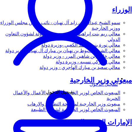
الوزراء
سمو الشيخ عبدالله بن زايد آل نهيان - نائب رئيس مجلس الوزراء
ووزير الخارجية
معالي ريم بنت إبراهيم الهاشمي - وزيرة دولة لشؤون التعاون
الدولي
معالي نورة بنت محمد الكعبي -وزيرة دولة
معالي الشيخ شخبوط بن نهيان بن مبارك آل نهيان - وزير دولة
معالي خليفة بن شاهين المرر - وزير دولة
معالي لانا زكي نسيبه - وزيرة دولة
معالي سعيد بن مبارك الهاجري - وزير دولة
مبعوثي وزير الخارجية
تسجيل الدخول
تسجيل الدخول
المبعوث الخاص لوزير الخارجية لشؤون الأعمال والأعمال
الخيرية
مبعوث وزير الخارجية لمكافحة التطرف والإرهاب
المبعوث الخاص لوزير الخارجية لشؤون الطبيعة
الإمارات العربية المتحدة