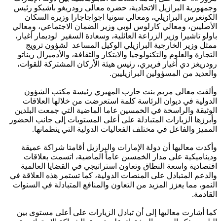
وجمهورية البرازيل الاتحادية، حضره معالي رودريغو باشيكو رئيس
الكونغرس البرازيلي، ومعالي سونيا اجواجاجارا وزيرة السكان
الأصليين، ومعالي كارلوس لوبي وزير الضمان الاجتماعي، ومعالي
باولو تاشيرا وزير الزراعة العائلية، وسعادة السفير لوديمار أغيار،
ممثل وزير الخارجية البرازيلي الوكيل المساعد لشؤون ترويج
التجارة والعلوم والتكنولوجيا والابتكار والثقافة، والأدميرال ريناتو
رودريغز دي أغيار فريري، رئيس هيئة الأركان المشتركة للقوات،
والعديد من المسؤولين البرازيليين.
وألقت معالي مريم بنت حارب المهيري رئيسة مكتب الشؤون
الدولية في ديوان الرئاسة كلمة استعرضت من خلالها العلاقات
الوثيقة والراسخة في الخمسين عاما الماضية التي جمعت البلدين
وأبرزها الزيارات المتبادلة على أعلى المستويات إلى جانب الحضور
المميز والفاعل في مختلف الفعاليات الدولية التي ينظمانها.
وأكدت معاليها أن دولة الإمارات والبرازيل أقامتا شراكة عميقة
وديناميكية على مدار الخمسين عاماً الماضية، اتسمت بعلاقات
اقتصادية واسعة النطاق وتعاون استراتيجي في القضايا العالمية
والدعم المتبادل على المنصات الدولية، كما تستمر هذه العلاقة في
النمو، مما يعزز المزيد من التعاون والمنافع المتبادلة في السنوات
القادمة.
كما أشارت معاليها إلى أن تبادل الزيارات على أعلى مستوى بين