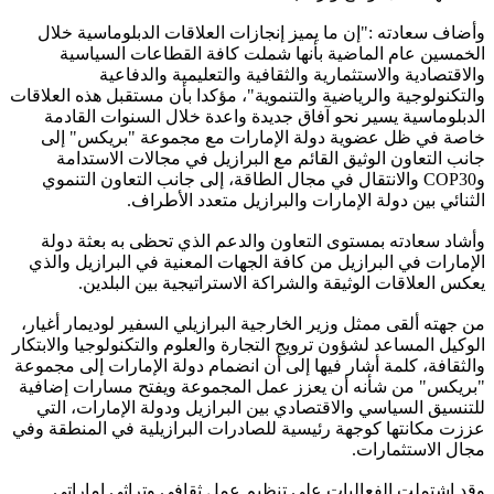
وأضاف سعادته :"إن ما يميز إنجازات العلاقات الدبلوماسية خلال
الخمسين عام الماضية بأنها شملت كافة القطاعات السياسية
والاقتصادية والاستثمارية والثقافية والتعليمية والدفاعية
والتكنولوجية والرياضية والتنموية"، مؤكدا بأن مستقبل هذه العلاقات
الدبلوماسية يسير نحو آفاق جديدة واعدة خلال السنوات القادمة
خاصة في ظل عضوية دولة الإمارات مع مجموعة "بريكس" إلى
جانب التعاون الوثيق القائم مع البرازيل في مجالات الاستدامة
وCOP30 والانتقال في مجال الطاقة، إلى جانب التعاون التنموي
الثنائي بين دولة الإمارات والبرازيل متعدد الأطراف.
وأشاد سعادته بمستوى التعاون والدعم الذي تحظى به بعثة دولة
الإمارات في البرازيل من كافة الجهات المعنية في البرازيل والذي
يعكس العلاقات الوثيقة والشراكة الاستراتيجية بين البلدين.
من جهته ألقى ممثل وزير الخارجية البرازيلي السفير لوديمار أغيار،
الوكيل المساعد لشؤون ترويج التجارة والعلوم والتكنولوجيا والابتكار
والثقافة، كلمة أشار فيها إلى أن انضمام دولة الإمارات إلى مجموعة
"بريكس" من شأنه أن يعزز عمل المجموعة ويفتح مسارات إضافية
للتنسيق السياسي والاقتصادي بين البرازيل ودولة الإمارات، التي
عززت مكانتها كوجهة رئيسية للصادرات البرازيلية في المنطقة وفي
مجال الاستثمارات.
وقد اشتملت الفعاليات على تنظيم عمل ثقافي وتراثي إماراتي