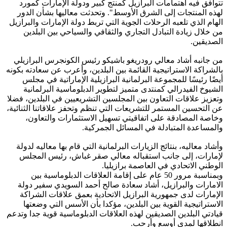
تتوافق فيه اهتمامات البرازيل كمنتج كبير ودولة الإمارات كمورد
لهذه المنتجات إلى الشرق الأوسط". وتحدثت معاليها بشأن الدور
الهام الذي تلعبه الرحلات الجوية التي تربط دولة الإمارات والبرازيل
من خلال زيادة التبادل التجاري والثقافي والسياحي بين البلدين
الصديقين.
من جانبه أشاد معالي رودريغو باشيكو رئيس الكونجرس البرازيلي
بالشراكة الاستراتيجية القائمة بين البلدين، وأعرب عن سعادته بكونه
أيضًا رئيسًا للمجموعة البرلمانية البرازيلية الإماراتية في مجلس
الشيوخ الفيدرالي كمنتدى متميز لتطوير الدبلوماسية البرلمانية
وتعزيز علاقات التعاون بين المجلسين التشريعيين في البلدين، فضلا
عن التحسين المستمر للتشريعات التي تنظم وتحفز علاقاتنا الثنائية،
وخاصة المصادقة على اتفاقيتي تسهيل الاستثمارات والتعاون،
والمساعدة المتبادلة في المسائل الجمركية.
وأشاد معاليه، بنتائج الزيارات البرلمانية التي قام بها معاليه لدولة
لإمارات، إلى جانب استقباله معالي صقر غباش، رئيس المجلس
الوطني الاتحادي في العاصمة برازيليا.
وبمناسبة مرور 50 عام على إقامة العلاقات الدبلوماسية بين
الامارات والبرازيل، أشاد سعادة صالح أحمد السويدي سفير دولة
الإمارات لدى جمهورية البرازيل الاتحادية بعمق علاقات الشراكة
الاستراتيجية القوية بين البلدين، مؤكدا بأن الأسس التي وضعتها
قيادتي البلدين الصديقين لهذه العلاقات الدبلوماسية قوية جدا وتدعم
انطلاقها لمدى أوسع وأرحب.