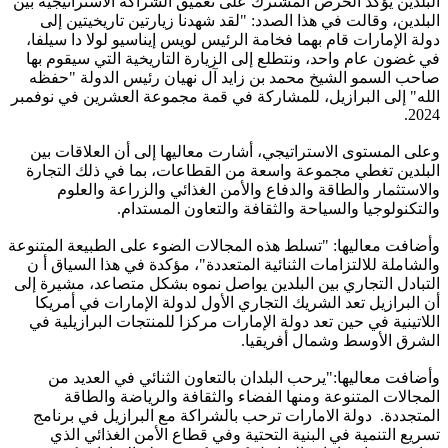
البلدين يؤكد الحرص المشترك على تعميق الشراكة الاستراتيجية بين
البلدين، وقالت في هذا الصدد: "لقد شهدنا زيارتين تاريخيتين إلى
دولة الإمارات قام بهما فخامة الرئيس لويس إيناسيو لولا دا سيلفا،
في غضون عام واحد، ونتطلع إلى الزيارة التاريخية التي سيقوم بها
صاحب السمو الشيخ محمد بن زايد آل نهيان رئيس الدولة "حفظه
الله" إلى البرازيل، للمشاركة في قمة مجموعة العشرين في نوفمبر
2024.
وعلى المستوى الاستراتيجي، أشارت معاليها إلى أن العلاقات بين
البلدين تغطي مجموعة واسعة من القطاعات، بما في ذلك التجارة
والاستثمار والطاقة والدفاع والأمن الغذائي والزراعة والعلوم
والتكنولوجيا والسياحة والثقافة والتعاون المستدام.
وأضافت معاليها: "تسلط هذه المجالات الضوء على الطبيعة المتنوعة
والشاملة للالتزامات الثنائية المتعددة"، مؤكدة في هذا السياق أ ن
التبادل التجاري بين البلدين يواصل نموه بشكل متصاعد، مشيرة إلى
أن البرازيل تعد الشريك التجاري الأول لدولة الإمارات في أمريكا
اللاتينية في حين تعد دولة الإمارات مركزا للمنتجات البرازيلية في
الشرق الأوسط وشمال أفريقيا.
وأضافت معاليها:"يرحب البلدان بالتعاون الثنائي في العديد من
المجالات المتنوعة ومنها الفضاء والثقافة والرياضة والطاقة
المتجددة. دولة الامارات ترحب بالشراكة مع البرازيل في برنامج
تسريع التنمية في البنية التحتية وفي قطاع الأمن الغذائي الذي