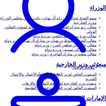
الوزراء
سمو الشيخ عبدالله بن زايد آل نهيان - نائب رئيس مجلس الوزراء
ووزير الخارجية
معالي ريم بنت إبراهيم الهاشمي - وزيرة دولة لشؤون التعاون
الدولي
معالي نورة بنت محمد الكعبي -وزيرة دولة
معالي الشيخ شخبوط بن نهيان بن مبارك آل نهيان - وزير دولة
معالي خليفة بن شاهين المرر - وزير دولة
معالي لانا زكي نسيبه - وزيرة دولة
معالي سعيد بن مبارك الهاجري - وزير دولة
مبعوثي وزير الخارجية
تسجيل الدخول
تسجيل الدخول
المبعوث الخاص لوزير الخارجية لشؤون الأعمال والأعمال
الخيرية
مبعوث وزير الخارجية لمكافحة التطرف والإرهاب
المبعوث الخاص لوزير الخارجية لشؤون الطبيعة
الإمارات العربية المتحدة