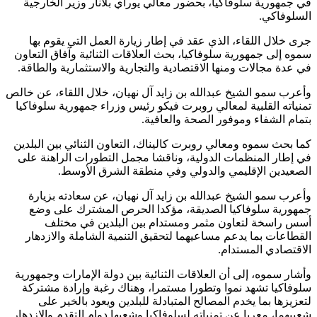
في جمهورية سلوفاكيا، بحضور معالي يوراي بلانار وزير الخارجية
السلوفاكي.
جرى خلال اللقاء، الذي عقد في إطار زيارة العمل التي يقوم بها
سموه إلى جمهورية سلوفاكيا، بحث العلاقات الثنائية وآفاق التعاون
في عدة مجالات ومنها الاقتصادية والتجارية والاستثمارية والطاقة.
وأعرب سمو الشيخ عبدالله بن زايد آل نهيان، خلال اللقاء، عن خالص
تمنياته القلبية لمعالي روبرت فيكو رئيس وزراء جمهورية سلوفاكيا
بتمام الشفاء وموفور الصحة والعافية.
كما بحث سموه ومعالي روبرت كاليناك، التعاون الثنائي بين البلدين
في إطار المنظمات الدولية، وناقشا مجمل التطورات الراهنة على
الصعيدين الإقليمي والدولي وفي منطقة الشرق الأوسط.
وأعرب سمو الشيخ عبدالله بن زايد آل نهيان، عن سعادته بزيارة
جمهورية سلوفاكيا الصديقة، مؤكدا الحرص المشترك على وضع
أسس راسخة لتعاون مثمر ومستدام بين البلدين في مختلف
القطاعات بما يدعم مساعيهما لتحقيق التنمية الشاملة والازدهار
الاقتصادي المستدام.
وأشار سموه، إلى أن العلاقات الثنائية بين دولة الإمارات وجمهورية
سلوفاكيا تشهد نموا وتطورا مستمرا، وهناك رغبة وإرادة مشتركة
لتعزيزها بما يخدم المصالح المتبادلة للبلدين ويعود بالخير على
شعبيهما، معربا عن تمنياته لسلوفاكيا وشعبها دوام التقدم والازدهار.