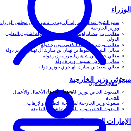
الوزراء
سمو الشيخ عبدالله بن زايد آل نهيان - نائب رئيس مجلس الوزراء
ووزير الخارجية
معالي ريم بنت إبراهيم الهاشمي - وزيرة دولة لشؤون التعاون
الدولي
معالي نورة بنت محمد الكعبي -وزيرة دولة
معالي الشيخ شخبوط بن نهيان بن مبارك آل نهيان - وزير دولة
معالي خليفة بن شاهين المرر - وزير دولة
معالي لانا زكي نسيبه - وزيرة دولة
معالي سعيد بن مبارك الهاجري - وزير دولة
مبعوثي وزير الخارجية
تسجيل الدخول
تسجيل الدخول
المبعوث الخاص لوزير الخارجية لشؤون الأعمال والأعمال
الخيرية
مبعوث وزير الخارجية لمكافحة التطرف والإرهاب
المبعوث الخاص لوزير الخارجية لشؤون الطبيعة
الإمارات العربية المتحدة