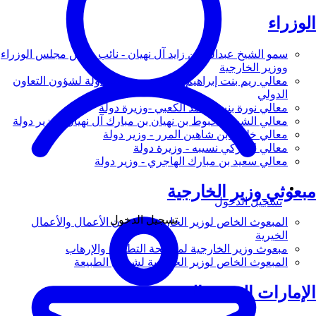
الوزراء
سمو الشيخ عبدالله بن زايد آل نهيان - نائب رئيس مجلس الوزراء
ووزير الخارجية
معالي ريم بنت إبراهيم الهاشمي - وزيرة دولة لشؤون التعاون
الدولي
معالي نورة بنت محمد الكعبي -وزيرة دولة
معالي الشيخ شخبوط بن نهيان بن مبارك آل نهيان - وزير دولة
معالي خليفة بن شاهين المرر - وزير دولة
معالي لانا زكي نسيبه - وزيرة دولة
معالي سعيد بن مبارك الهاجري - وزير دولة
مبعوثي وزير الخارجية
تسجيل الدخول
تسجيل الدخول
المبعوث الخاص لوزير الخارجية لشؤون الأعمال والأعمال
الخيرية
مبعوث وزير الخارجية لمكافحة التطرف والإرهاب
المبعوث الخاص لوزير الخارجية لشؤون الطبيعة
الإمارات العربية المتحدة