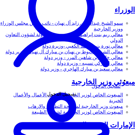
الوزراء
سمو الشيخ عبدالله بن زايد آل نهيان - نائب رئيس مجلس الوزراء
ووزير الخارجية
معالي ريم بنت إبراهيم الهاشمي - وزيرة دولة لشؤون التعاون
الدولي
معالي نورة بنت محمد الكعبي -وزيرة دولة
معالي الشيخ شخبوط بن نهيان بن مبارك آل نهيان - وزير دولة
معالي خليفة بن شاهين المرر - وزير دولة
معالي لانا زكي نسيبه - وزيرة دولة
معالي سعيد بن مبارك الهاجري - وزير دولة
مبعوثي وزير الخارجية
تسجيل الدخول
تسجيل الدخول
المبعوث الخاص لوزير الخارجية لشؤون الأعمال والأعمال
الخيرية
مبعوث وزير الخارجية لمكافحة التطرف والإرهاب
المبعوث الخاص لوزير الخارجية لشؤون الطبيعة
الإمارات العربية المتحدة