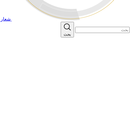
شعار ا
بحث