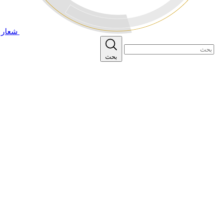
شعار ا
بحث