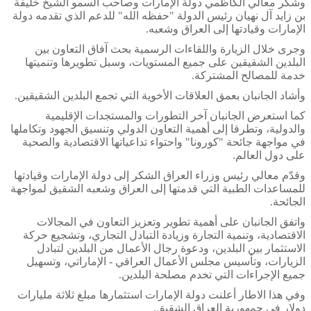
وشكر معالي الكاظمي دولة الإمارات وصاحب السمو الشيخ خليفة
بن زايد آل نهيان رئيس الدولة "حفظه الله" للدعم الذي تقدمه دولة
الإمارات وقيادتها إلى العراق وشعبه.
وجرى خلال الزيارة واللقاءات الرسمية بحث آفاق التعاون بين
البلدين الشقيقين على جميع المستويات، وسبل تطويرها وتنميتها
خدمة للمصالح المشتركة.
وأشاد الجانبان بعمق العلاقات الأخوية التي تجمع البلدين الشقيقين.
كما استعرض الجانبان آخر التطورات والمستجدات الإقليمية
والدولية، وتطرقا إلى أهمية التعاون الدولي وتنسيق الجهود وتكاملها
في مواجهة جائحة "كورونا" واحتواء تداعياتها الاقتصادية والصحية
على دول العالم.
وقدّم معالي رئيس وزراء العراق الشكر إلى دولة الإمارات وقيادتها
للمساعدات الطبية التي قدمتها إلى العراق وشعبه الشقيق لمواجهة
الجائحة.
واتفق الجانبان على أهمية تطوير وتعزيز التعاون في المجالات
الاقتصادية، وتنمية التجارة وزيادة التبادل التجاري، وتشجيع حركة
الاستثمار بين البلدين، ودعوة رجال الأعمال من البلدين لتبادل
الزيارات، وتأسيس مجلس الأعمال العراقي - الإماراتي، وتسهيل
جميع الإجراءات التي تخدم مصلحة البلدين.
وفي هذا الاطار أعلنت دولة الإمارات استثمارها مبلغ ثلاثة مليارات
دولار في جمهورية العراق الشقيق.