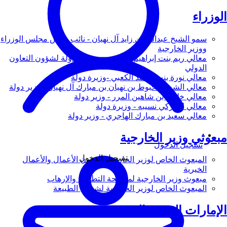
الوزراء
سمو الشيخ عبدالله بن زايد آل نهيان - نائب رئيس مجلس الوزراء
ووزير الخارجية
معالي ريم بنت إبراهيم الهاشمي - وزيرة دولة لشؤون التعاون
الدولي
معالي نورة بنت محمد الكعبي -وزيرة دولة
معالي الشيخ شخبوط بن نهيان بن مبارك آل نهيان - وزير دولة
معالي خليفة بن شاهين المرر - وزير دولة
معالي لانا زكي نسيبه - وزيرة دولة
معالي سعيد بن مبارك الهاجري - وزير دولة
مبعوثي وزير الخارجية
تسجيل الدخول
تسجيل الدخول
المبعوث الخاص لوزير الخارجية لشؤون الأعمال والأعمال
الخيرية
مبعوث وزير الخارجية لمكافحة التطرف والإرهاب
المبعوث الخاص لوزير الخارجية لشؤون الطبيعة
الإمارات العربية المتحدة