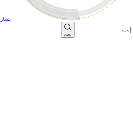
شعار ا
بحث