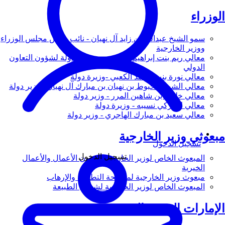
الوزراء
سمو الشيخ عبدالله بن زايد آل نهيان - نائب رئيس مجلس الوزراء
ووزير الخارجية
معالي ريم بنت إبراهيم الهاشمي - وزيرة دولة لشؤون التعاون
الدولي
معالي نورة بنت محمد الكعبي -وزيرة دولة
معالي الشيخ شخبوط بن نهيان بن مبارك آل نهيان - وزير دولة
معالي خليفة بن شاهين المرر - وزير دولة
معالي لانا زكي نسيبه - وزيرة دولة
معالي سعيد بن مبارك الهاجري - وزير دولة
مبعوثي وزير الخارجية
تسجيل الدخول
تسجيل الدخول
المبعوث الخاص لوزير الخارجية لشؤون الأعمال والأعمال
الخيرية
مبعوث وزير الخارجية لمكافحة التطرف والإرهاب
المبعوث الخاص لوزير الخارجية لشؤون الطبيعة
الإمارات العربية المتحدة