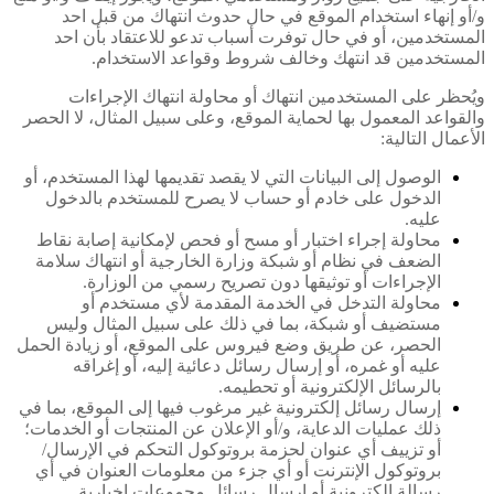
و
/
أو إنهاء استخدام الموقع في حال حدوث انتهاك من قبل احد
المستخدمين، أو في حال توفرت أسباب تدعو للاعتقاد بأن احد
المستخدمين قد انتهك
وخالف شروط وقواعد الاستخدام
.
ويُحظر على المستخدمين انتهاك أو محاولة انتهاك الإجراءات
والقواعد المعمول بها لحماية الموقع، وعلى سبيل المثال، لا الحصر
الأعمال التالية
:
الوصول إلى البيانات التي لا يقصد تقديمها لهذا المستخدم، أو
الدخول على خادم أو حساب لا يصرح للمستخدم بالدخول
عليه.
محاولة إجراء اختبار أو مسح أو فحص لإمكانية إصابة نقاط
الضعف في نظام أو شبكة وزارة الخارجية أو انتهاك سلامة
الإجراءات أو توثيقها دون تصريح رسمي من الوزارة.
محاولة التدخل في الخدمة المقدمة لأي مستخدم أو
مستضيف أو شبكة، بما في ذلك على سبيل المثال وليس
الحصر، عن طريق وضع فيروس على الموقع، أو زيادة الحمل
عليه أو غمره، أو إرسال رسائل دعائية إليه، أو إغراقه
بالرسائل الإلكترونية أو تحطيمه.
إرسال رسائل إلكترونية غير مرغوب فيها إلى الموقع، بما في
ذلك عمليات الدعاية، و/أو الإعلان عن المنتجات أو الخدمات؛
أو تزييف أي عنوان لحزمة بروتوكول التحكم في الإرسال/
بروتوكول الإنترنت أو أي جزء من معلومات العنوان في أي
رسالة إلكترونية أو إرسال رسائل مجموعات إخبارية.