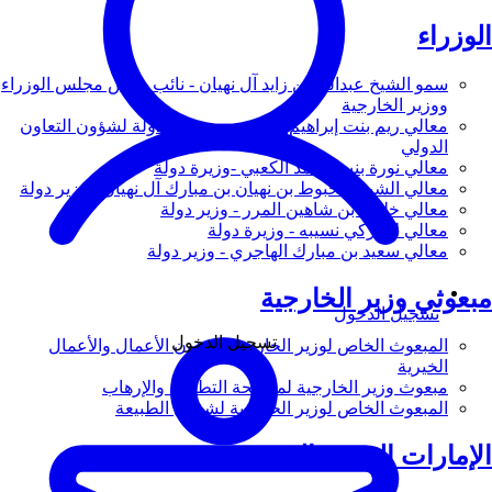
الوزراء
سمو الشيخ عبدالله بن زايد آل نهيان - نائب رئيس مجلس الوزراء
ووزير الخارجية
معالي ريم بنت إبراهيم الهاشمي - وزيرة دولة لشؤون التعاون
الدولي
معالي نورة بنت محمد الكعبي -وزيرة دولة
معالي الشيخ شخبوط بن نهيان بن مبارك آل نهيان - وزير دولة
معالي خليفة بن شاهين المرر - وزير دولة
معالي لانا زكي نسيبه - وزيرة دولة
معالي سعيد بن مبارك الهاجري - وزير دولة
مبعوثي وزير الخارجية
تسجيل الدخول
تسجيل الدخول
المبعوث الخاص لوزير الخارجية لشؤون الأعمال والأعمال
الخيرية
مبعوث وزير الخارجية لمكافحة التطرف والإرهاب
المبعوث الخاص لوزير الخارجية لشؤون الطبيعة
الإمارات العربية المتحدة