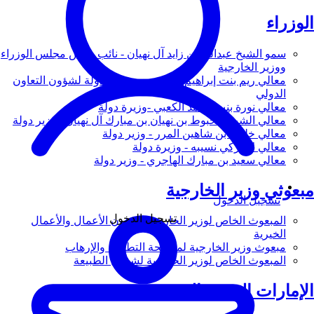
الوزراء
سمو الشيخ عبدالله بن زايد آل نهيان - نائب رئيس مجلس الوزراء
ووزير الخارجية
معالي ريم بنت إبراهيم الهاشمي - وزيرة دولة لشؤون التعاون
الدولي
معالي نورة بنت محمد الكعبي -وزيرة دولة
معالي الشيخ شخبوط بن نهيان بن مبارك آل نهيان - وزير دولة
معالي خليفة بن شاهين المرر - وزير دولة
معالي لانا زكي نسيبه - وزيرة دولة
معالي سعيد بن مبارك الهاجري - وزير دولة
مبعوثي وزير الخارجية
تسجيل الدخول
تسجيل الدخول
المبعوث الخاص لوزير الخارجية لشؤون الأعمال والأعمال
الخيرية
مبعوث وزير الخارجية لمكافحة التطرف والإرهاب
المبعوث الخاص لوزير الخارجية لشؤون الطبيعة
الإمارات العربية المتحدة