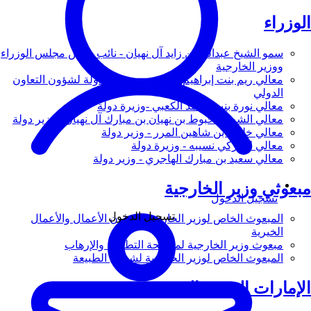
الوزراء
سمو الشيخ عبدالله بن زايد آل نهيان - نائب رئيس مجلس الوزراء
ووزير الخارجية
معالي ريم بنت إبراهيم الهاشمي - وزيرة دولة لشؤون التعاون
الدولي
معالي نورة بنت محمد الكعبي -وزيرة دولة
معالي الشيخ شخبوط بن نهيان بن مبارك آل نهيان - وزير دولة
معالي خليفة بن شاهين المرر - وزير دولة
معالي لانا زكي نسيبه - وزيرة دولة
معالي سعيد بن مبارك الهاجري - وزير دولة
مبعوثي وزير الخارجية
تسجيل الدخول
تسجيل الدخول
المبعوث الخاص لوزير الخارجية لشؤون الأعمال والأعمال
الخيرية
مبعوث وزير الخارجية لمكافحة التطرف والإرهاب
المبعوث الخاص لوزير الخارجية لشؤون الطبيعة
الإمارات العربية المتحدة