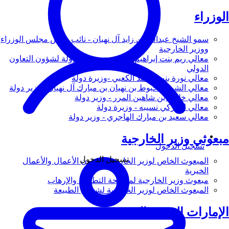
الوزراء
سمو الشيخ عبدالله بن زايد آل نهيان - نائب رئيس مجلس الوزراء
ووزير الخارجية
معالي ريم بنت إبراهيم الهاشمي - وزيرة دولة لشؤون التعاون
الدولي
معالي نورة بنت محمد الكعبي -وزيرة دولة
معالي الشيخ شخبوط بن نهيان بن مبارك آل نهيان - وزير دولة
معالي خليفة بن شاهين المرر - وزير دولة
معالي لانا زكي نسيبه - وزيرة دولة
معالي سعيد بن مبارك الهاجري - وزير دولة
مبعوثي وزير الخارجية
تسجيل الدخول
تسجيل الدخول
المبعوث الخاص لوزير الخارجية لشؤون الأعمال والأعمال
الخيرية
مبعوث وزير الخارجية لمكافحة التطرف والإرهاب
المبعوث الخاص لوزير الخارجية لشؤون الطبيعة
الإمارات العربية المتحدة