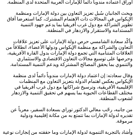
أوراق اعتماده مندوباً دائماً للإمارات العربية المتحدة لدى المنظمة.
وبحث الجانبان سُبل تعزيز التعاون بين دولة الإمارات ومنظمة
الإيكواس في المجالات ذات الاهتمام المشترك، كما استعرضا آفاق
تطوير الشراكة مع دول غرب أفريقيا بما يدعم جهود التنمية
المستدامة والاستقرار والازدهار في المنطقة.
وأكّد سعادة الشامسي حرص دولة الإمارات على تعزيز علاقات
التعاون والشراكة مع منظمة الإيكواس ودولها الأعضاء، انطلاقاً من
العلاقات المتنامية التي تجمع دولة الإمارات بدول القارة الأفريقية،
وحرصها على توسيع مجالات التعاون الاقتصادي والاستثماري
والتنموي بما يحقق المصالح المشتركة ويدعم التنمية المستدامة.
وقال سعادته: إن اعتماد دولة الإمارات مندوباً دائماً لدى منظمة
الإيكواس يعكس اهتمام الدولة بتعزيز التعاون مع المنظمات
الإقليمية الأفريقية، وترسيخ شراكاتها مع دول غرب أفريقيا في
مختلف القطاعات الحيوية بما يسهم في تحقيق التنمية والازدهار
لشعوب المنطقة.
من جانبه، رحّب معالي الدكتور توراي بسعادة السفير، معرباً عن
تقديره لدولة الإمارات بما تتمتع به من مكانة إقليمية ودولية
مرموقة.
وأشاد بالتجربة التنموية لدولة الإمارات وما حققته من إنجازات نوعية