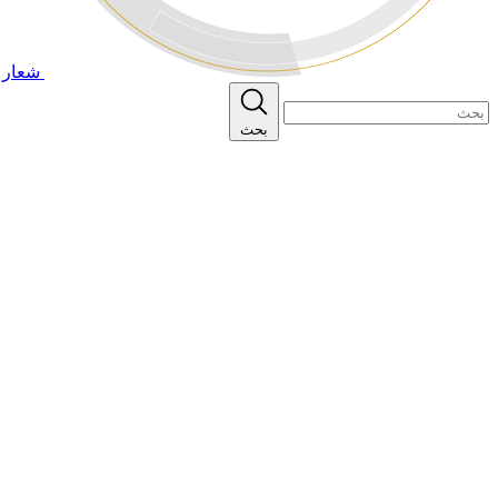
شعار ا
بحث