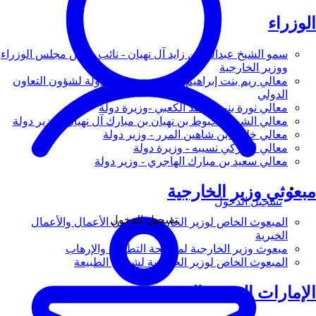
الوزراء
سمو الشيخ عبدالله بن زايد آل نهيان - نائب رئيس مجلس الوزراء
ووزير الخارجية
معالي ريم بنت إبراهيم الهاشمي - وزيرة دولة لشؤون التعاون
الدولي
معالي نورة بنت محمد الكعبي -وزيرة دولة
معالي الشيخ شخبوط بن نهيان بن مبارك آل نهيان - وزير دولة
معالي خليفة بن شاهين المرر - وزير دولة
معالي لانا زكي نسيبه - وزيرة دولة
معالي سعيد بن مبارك الهاجري - وزير دولة
مبعوثي وزير الخارجية
تسجيل الدخول
تسجيل الدخول
المبعوث الخاص لوزير الخارجية لشؤون الأعمال والأعمال
الخيرية
مبعوث وزير الخارجية لمكافحة التطرف والإرهاب
المبعوث الخاص لوزير الخارجية لشؤون الطبيعة
الإمارات العربية المتحدة