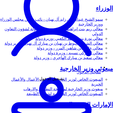
الوزراء
سمو الشيخ عبدالله بن زايد آل نهيان - نائب رئيس مجلس الوزراء
ووزير الخارجية
معالي ريم بنت إبراهيم الهاشمي - وزيرة دولة لشؤون التعاون
الدولي
معالي نورة بنت محمد الكعبي -وزيرة دولة
معالي الشيخ شخبوط بن نهيان بن مبارك آل نهيان - وزير دولة
معالي خليفة بن شاهين المرر - وزير دولة
معالي لانا زكي نسيبه - وزيرة دولة
معالي سعيد بن مبارك الهاجري - وزير دولة
مبعوثي وزير الخارجية
تسجيل الدخول
تسجيل الدخول
المبعوث الخاص لوزير الخارجية لشؤون الأعمال والأعمال
الخيرية
مبعوث وزير الخارجية لمكافحة التطرف والإرهاب
المبعوث الخاص لوزير الخارجية لشؤون الطبيعة
الإمارات العربية المتحدة