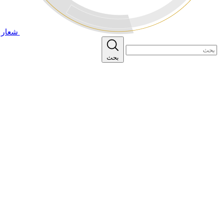
شعار ا
بحث