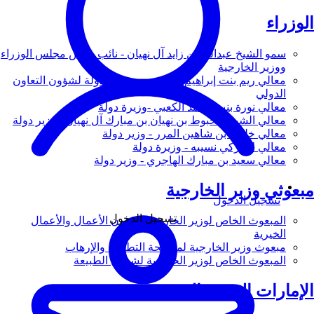
الوزراء
سمو الشيخ عبدالله بن زايد آل نهيان - نائب رئيس مجلس الوزراء
ووزير الخارجية
معالي ريم بنت إبراهيم الهاشمي - وزيرة دولة لشؤون التعاون
الدولي
معالي نورة بنت محمد الكعبي -وزيرة دولة
معالي الشيخ شخبوط بن نهيان بن مبارك آل نهيان - وزير دولة
معالي خليفة بن شاهين المرر - وزير دولة
معالي لانا زكي نسيبه - وزيرة دولة
معالي سعيد بن مبارك الهاجري - وزير دولة
مبعوثي وزير الخارجية
تسجيل الدخول
تسجيل الدخول
المبعوث الخاص لوزير الخارجية لشؤون الأعمال والأعمال
الخيرية
مبعوث وزير الخارجية لمكافحة التطرف والإرهاب
المبعوث الخاص لوزير الخارجية لشؤون الطبيعة
الإمارات العربية المتحدة