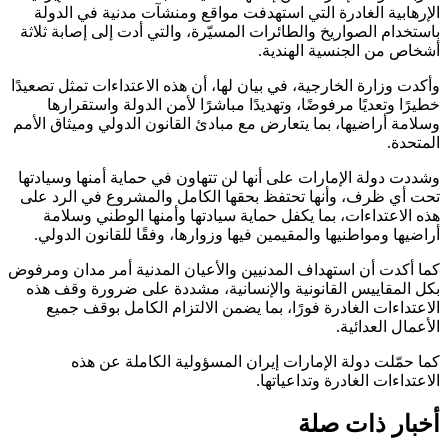
الإرهابية الغادرة التي استهدفت مواقع ومنشآت مدنية في الدولة
باستخدام الصواريخ والطائرات المسيّرة، والتي أدت إلى إصابة ثلاثة
أشخاص من الجنسية الهندية.
وأكدت وزارة الخارجية، في بيان لها، أن هذه الاعتداءات تمثل تصعيدًا
خطيرًا وتعديًا مرفوضًا، وتهديدًا مباشرًا لأمن الدولة واستقرارها
وسلامة أراضيها، بما يتعارض مع مبادئ القانون الدولي وميثاق الأمم
المتحدة.
وشددت دولة الإمارات على أنها لن تتهاون في حماية أمنها وسيادتها
تحت أي ظرف، وأنها تحتفظ بحقها الكامل والمشروع في الرد على
هذه الاعتداءات، بما يكفل حماية سيادتها وأمنها الوطني وسلامة
أراضيها ومواطنيها والمقيمين فيها وزوارها، وفقًا للقانون الدولي.
كما أكدت أن استهداف المدنيين والأعيان المدنية أمر مدان ومرفوض
بكل المقاييس القانونية والإنسانية، مشددة على ضرورة وقف هذه
الاعتداءات الغادرة فورًا، بما يضمن الالتزام الكامل بوقف جميع
الأعمال العدائية.
كما حمّلت دولة الإمارات إيران المسؤولية الكاملة عن هذه
الاعتداءات الغادرة وتداعياتها.
أخبار ذات صلة