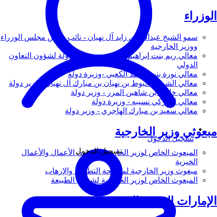
الوزراء
سمو الشيخ عبدالله بن زايد آل نهيان - نائب رئيس مجلس الوزراء
ووزير الخارجية
معالي ريم بنت إبراهيم الهاشمي - وزيرة دولة لشؤون التعاون
الدولي
معالي نورة بنت محمد الكعبي -وزيرة دولة
معالي الشيخ شخبوط بن نهيان بن مبارك آل نهيان - وزير دولة
معالي خليفة بن شاهين المرر - وزير دولة
معالي لانا زكي نسيبه - وزيرة دولة
معالي سعيد بن مبارك الهاجري - وزير دولة
مبعوثي وزير الخارجية
تسجيل الدخول
تسجيل الدخول
المبعوث الخاص لوزير الخارجية لشؤون الأعمال والأعمال
الخيرية
مبعوث وزير الخارجية لمكافحة التطرف والإرهاب
المبعوث الخاص لوزير الخارجية لشؤون الطبيعة
الإمارات العربية المتحدة