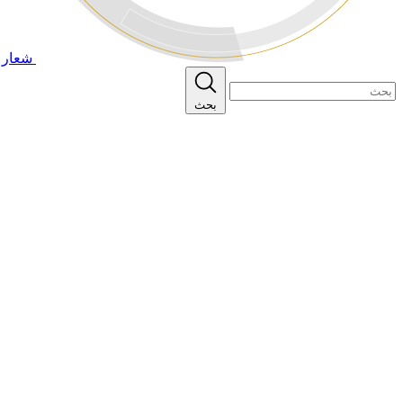
شعار ا
بحث