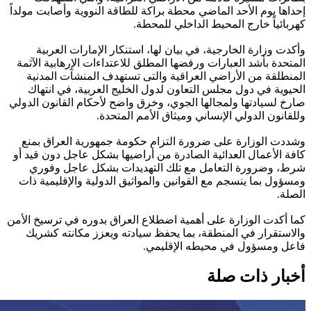
إحداها يوم الأحد الماضي محطة براكة للطاقة النووية وأصابت مولداً
كهربائياً خارج المحيط الداخلي للمحطة.
وأكدت وزارة الخارجية، في بيان لها، استنكار الإمارات العربية
المتحدة بأشد العبارات ورفضها المطلق للاعتداءات الإرهابية الآثمة
المنطلقة من الأراضي العراقية والتى تستهدف المنشآت المدنية
الحيوية في دول مجلس التعاون لدول الخليج العربية، في انتهاك
صارخ لسيادتها ولمجالها الجوي، وخرق واضح لأحكام القانون الدولي
وللقانون الدولي الإنساني وميثاق الأمم المتحدة.
وشددت الوزارة على ضرورة التزام حكومة جمهورية العراق بمنع
كافة الأعمال العدائية الصادرة من أراضيها بشكل عاجل دون قيد أو
شرط، وضرورة التعامل مع تلك التهديدات بشكل عاجل وفوري
ومسؤول بما ينسجم مع القوانين والمواثيق الدولية والإقليمية ذات
الصلة.
كما أكدت الوزارة على أهمية اضطلاع العراق بدوره في ترسيخ الأمن
والاستقرار في المنطقة، بما يحفظ سيادته ويعزز مكانته كشريك
فاعل ومسؤول في محيطه الإقليمي.
أخبار ذات صلة