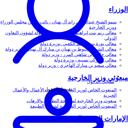
الوزراء
سمو الشيخ عبدالله بن زايد آل نهيان - نائب رئيس مجلس الوزراء
ووزير الخارجية
معالي ريم بنت إبراهيم الهاشمي - وزيرة دولة لشؤون التعاون
الدولي
معالي نورة بنت محمد الكعبي -وزيرة دولة
معالي الشيخ شخبوط بن نهيان بن مبارك آل نهيان - وزير دولة
معالي خليفة بن شاهين المرر - وزير دولة
معالي لانا زكي نسيبه - وزيرة دولة
معالي سعيد بن مبارك الهاجري - وزير دولة
مبعوثي وزير الخارجية
تسجيل الدخول
تسجيل الدخول
المبعوث الخاص لوزير الخارجية لشؤون الأعمال والأعمال
الخيرية
مبعوث وزير الخارجية لمكافحة التطرف والإرهاب
المبعوث الخاص لوزير الخارجية لشؤون الطبيعة
الإمارات العربية المتحدة