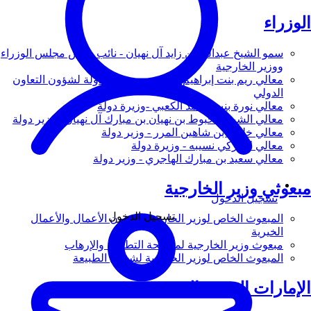
الوزراء
سمو الشيخ عبدالله بن زايد آل نهيان - نائب رئيس مجلس الوزراء
ووزير الخارجية
معالي ريم بنت إبراهيم الهاشمي - وزيرة دولة لشؤون التعاون
الدولي
معالي نورة بنت محمد الكعبي -وزيرة دولة
معالي الشيخ شخبوط بن نهيان بن مبارك آل نهيان - وزير دولة
معالي خليفة بن شاهين المرر - وزير دولة
معالي لانا زكي نسيبه - وزيرة دولة
معالي سعيد بن مبارك الهاجري - وزير دولة
مبعوثي وزير الخارجية
تسجيل الدخول
تسجيل الدخول
المبعوث الخاص لوزير الخارجية لشؤون الأعمال والأعمال
الخيرية
مبعوث وزير الخارجية لمكافحة التطرف والإرهاب
المبعوث الخاص لوزير الخارجية لشؤون الطبيعة
الإمارات العربية المتحدة