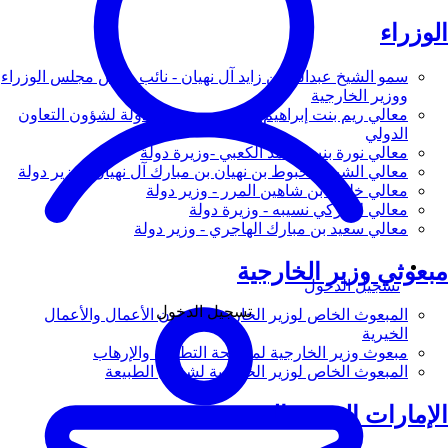
الوزراء
سمو الشيخ عبدالله بن زايد آل نهيان - نائب رئيس مجلس الوزراء
ووزير الخارجية
معالي ريم بنت إبراهيم الهاشمي - وزيرة دولة لشؤون التعاون
الدولي
معالي نورة بنت محمد الكعبي -وزيرة دولة
معالي الشيخ شخبوط بن نهيان بن مبارك آل نهيان - وزير دولة
معالي خليفة بن شاهين المرر - وزير دولة
معالي لانا زكي نسيبه - وزيرة دولة
معالي سعيد بن مبارك الهاجري - وزير دولة
مبعوثي وزير الخارجية
تسجيل الدخول
تسجيل الدخول
المبعوث الخاص لوزير الخارجية لشؤون الأعمال والأعمال
الخيرية
مبعوث وزير الخارجية لمكافحة التطرف والإرهاب
المبعوث الخاص لوزير الخارجية لشؤون الطبيعة
الإمارات العربية المتحدة