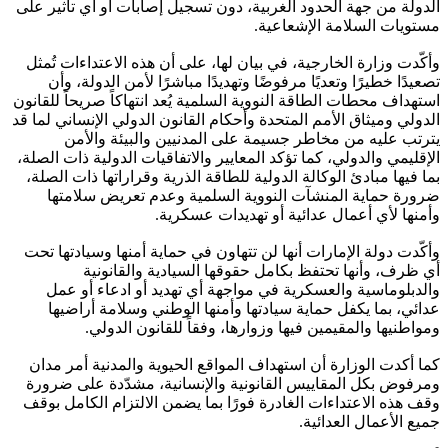
الدولة من جهة الحدود الغربية، دون تسجيل إصابات أو أي تأثير على
مستويات السلامة الإشعاعية.
وأكّدت وزارة الخارجية، في بيان لها، على أن هذه الاعتداءات تُمثل
تصعيدًا خطيرًا وتعديًا مرفوضًا وتهديدًا مباشرًا لأمن الدولة، وأن
استهداف محطات الطاقة النووية السلمية يُعد انتهاكاً صريحاً للقانون
الدولي وميثاق الأمم المتحدة وأحكام القانون الدولي الإنساني لما قد
يترتب عليه من مخاطر جسيمة على المدنيين والبيئة والأمن
الإقليمي والدولي، كما تؤكد المعايير والاتفاقيات الدولية ذات الصلة،
بما فيها مبادئ الوكالة الدولية للطاقة الذرية وقراراتها ذات الصلة،
ضرورة حماية المنشآت النووية السلمية وعدم تعريض سلامتها
وأمنها لأي أعمال عدائية أو تهديدات عسكرية.
وأكّدت دولة الإمارات أنها لن تتهاون في حماية أمنها وسيادتها تحت
أي ظرف، وأنها تحتفظ بكامل حقوقها السيادية والقانونية
والدبلوماسية والعسكرية في مواجهة أي تهديد أو ادعاء أو عمل
عدائي، بما يكفل حماية سيادتها وأمنها الوطني وسلامة أراضيها
ومواطنيها والمقيمين فيها وزوارها، وفقاً للقانون الدولي.
كما أكدت الوزارة أن استهداف المواقع الحيوية والمدنية أمر مدان
ومرفوض بكل المقاييس القانونية والإنسانية، مشدّدة على ضرورة
وقف هذه الاعتداءات الغادرة فورًا بما يضمن الالتزام الكامل بوقف
جميع الأعمال العدائية.