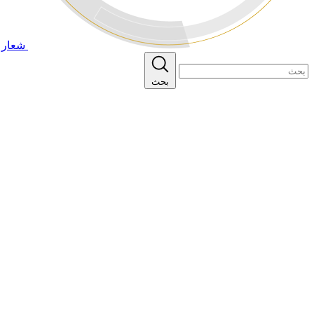
شعار ا
بحث