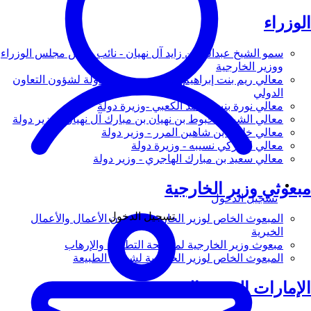
الوزراء
سمو الشيخ عبدالله بن زايد آل نهيان - نائب رئيس مجلس الوزراء
ووزير الخارجية
معالي ريم بنت إبراهيم الهاشمي - وزيرة دولة لشؤون التعاون
الدولي
معالي نورة بنت محمد الكعبي -وزيرة دولة
معالي الشيخ شخبوط بن نهيان بن مبارك آل نهيان - وزير دولة
معالي خليفة بن شاهين المرر - وزير دولة
معالي لانا زكي نسيبه - وزيرة دولة
معالي سعيد بن مبارك الهاجري - وزير دولة
مبعوثي وزير الخارجية
تسجيل الدخول
تسجيل الدخول
المبعوث الخاص لوزير الخارجية لشؤون الأعمال والأعمال
الخيرية
مبعوث وزير الخارجية لمكافحة التطرف والإرهاب
المبعوث الخاص لوزير الخارجية لشؤون الطبيعة
الإمارات العربية المتحدة