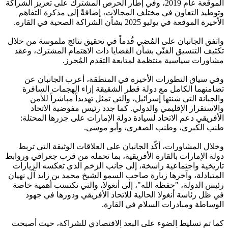
الموقّعة عام 2019، وفي إطار الحرص المشترك على تعزيز الشراكة
وتوطيد التعاون في مختلف المجالات، إضافةً إلى مذكرة التفاهم
الأخيرة الموقعة في يوليو 2025 بشأن الشراكة الصحية في القارة.
واتفق الجانبان على المُضي قُدماً في تحقيق نتائج ملموسة من خلال
تكثيف التنسيق الفنّي بشأن القضايا ذات الاهتمام المشترك، وعقد
مشاورات سياسية منتظمة لمتابعة التقدم المُحرز.
وفي سياق التطورات الأخيرة في المنطقة، أعرب الجانبان عن
تضامنهما الكامل مع دولة قطر الشقيقة إزاء الهجمات السافرة
والجبانة التي شنتها إسرائيل، والتي تمثل تهديداً مباشراً للأمن
والاستقرار الإقليمي والدولي. كما جدد رئيس مفوضية الاتحاد
الأفريقي دعم الاتحاد لسيادة دولة الإمارات على جزرها المحتلة:
طنب الكبرى، وطنب الصغرى، وأبو موسى.
وخلال المشاورات، أكّد الجانبان على العلاقات الوثيقة التي تربط
دولة الإمارات بالقارة الأفريقية، بما تحمله من قرب جغرافي وروابط
تاريخية واجتماعية راسخة، إلى جانب الزخم الذي تعكسه الزيارات
المتبادلة، وآخرها زيارة صاحب السمو الشيخ محمد بن زايد آل نهيان
رئيس الدولة، "حفظه الله"، إلى أنغولا، والتي تكتسب أهمية خاصة
في ظل رئاسة أنغولا الحالية للاتحاد الأفريقي ودورها في جهود
الوساطة ومبادرات السلام في القارة.
كما تم تسليط الضوء على البعد الاقتصادي للشراكة، حيث أصبحت