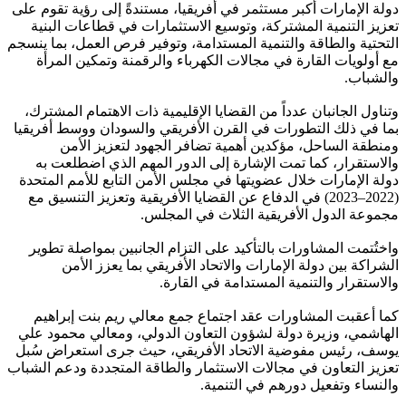
دولة الإمارات أكبر مستثمر في أفريقيا، مستندةً إلى رؤية تقوم على
تعزيز التنمية المشتركة، وتوسيع الاستثمارات في قطاعات البنية
التحتية والطاقة والتنمية المستدامة، وتوفير فرص العمل، بما ينسجم
مع أولويات القارة في مجالات الكهرباء والرقمنة وتمكين المرأة
والشباب.
وتناول الجانبان عدداً من القضايا الإقليمية ذات الاهتمام المشترك،
بما في ذلك التطورات في القرن الأفريقي والسودان ووسط أفريقيا
ومنطقة الساحل، مؤكدين أهمية تضافر الجهود لتعزيز الأمن
والاستقرار، كما تمت الإشارة إلى الدور المهم الذي اضطلعت به
دولة الإمارات خلال عضويتها في مجلس الأمن التابع للأمم المتحدة
(2022–2023) في الدفاع عن القضايا الأفريقية وتعزيز التنسيق مع
مجموعة الدول الأفريقية الثلاث في المجلس.
واختُتمت المشاورات بالتأكيد على التزام الجانبين بمواصلة تطوير
الشراكة بين دولة الإمارات والاتحاد الأفريقي بما يعزز الأمن
والاستقرار والتنمية المستدامة في القارة.
كما أعقبت المشاورات عقد اجتماع جمع معالي ريم بنت إبراهيم
الهاشمي، وزيرة دولة لشؤون التعاون الدولي، ومعالي محمود علي
يوسف، رئيس مفوضية الاتحاد الأفريقي، حيث جرى استعراض سُبل
تعزيز التعاون في مجالات الاستثمار والطاقة المتجددة ودعم الشباب
والنساء وتفعيل دورهم في التنمية.