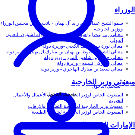
الوزراء
سمو الشيخ عبدالله بن زايد آل نهيان - نائب رئيس مجلس الوزراء
ووزير الخارجية
معالي ريم بنت إبراهيم الهاشمي - وزيرة دولة لشؤون التعاون
الدولي
معالي نورة بنت محمد الكعبي -وزيرة دولة
معالي الشيخ شخبوط بن نهيان بن مبارك آل نهيان - وزير دولة
معالي خليفة بن شاهين المرر - وزير دولة
معالي لانا زكي نسيبه - وزيرة دولة
معالي سعيد بن مبارك الهاجري - وزير دولة
مبعوثي وزير الخارجية
تسجيل الدخول
تسجيل الدخول
المبعوث الخاص لوزير الخارجية لشؤون الأعمال والأعمال
الخيرية
مبعوث وزير الخارجية لمكافحة التطرف والإرهاب
المبعوث الخاص لوزير الخارجية لشؤون الطبيعة
الإمارات العربية المتحدة