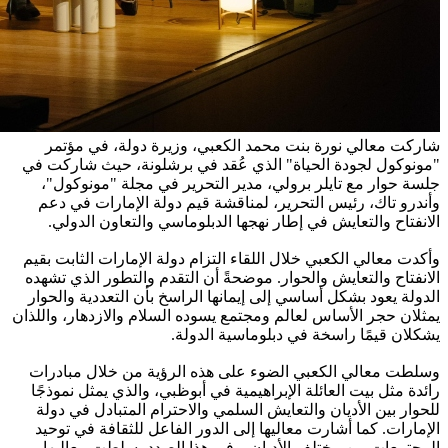
شاركت معالي نورة بنت محمد الكعبي، وزيرة دولة، في مؤتمر
"مونوكول لجودة الحياة" الذي عُقد في برشلونة، حيث شاركت في
جلسة حوار مع تايلر برولي، مدير التحرير في مجلة "مونوكول"،
وأندرو تاك، رئيس التحرير، لمناقشة قيم دولة الإمارات في دعم
الانفتاح والتعايش في إطار نهجها الدبلوماسي والتعاون الدولي.
وأكدت معالي الكعبي خلال اللقاء التزام دولة الإمارات الثابت بقيم
الانفتاح والتعايش والحوار. موضحةً أن التقدم والتطور الذي تشهده
الدولة يعود بشكل أساسي إلى إيمانها الراسخ بأن التعددية والحوار
يمثلان حجر الأساس لعالم ومجتمع يسوده السلام والازدهار، واللذان
يشكلان قيمًا راسخة في دبلوماسية الدولة.
وسلطت معالي الكعبي الضوء على هذه الرؤية من خلال مبادرات
رائدة مثل بيت العائلة الإبراهيمية في أبوظبي، والذي يمثل نموذجًا
للحوار بين الأديان والتعايش السلمي والاحترام المتبادل في دولة
الإمارات. كما أشارت معاليها إلى الدور الفاعل للثقافة في توحيد
المجتمعات من مختلف الأديان. وفي هذا الصدد، سلطت معاليها