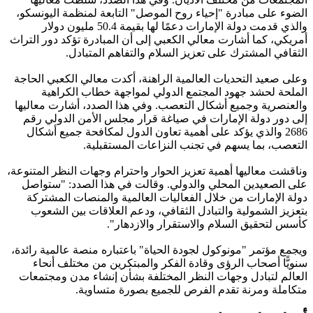
الضوء على مبادرة "إحياء روح الموصل" التابعة لمنظمة اليونسكو،
والذي قدمت دولة الإمارات دعمًا لها بقيمة 50.4 مليون دولار
أمريكي، كما أشارت معالي الكعبي إلى أن المبادرة تؤكد دور التراث
الثقافي المشترك على تعزيز السلام والتفاهم المتبادل.
وعلى صعيد التحديات العالمية الراهنة، أكدت معالي الكعبي الحاجة
الملحة لحشد جهود المجتمع الدولي لمواجهة خطاب الكراهية
والعنصرية وجميع أشكال التعصب. وفي هذا الصدد، أشارت معاليها
إلى دور دولة الإمارات في صياغة قرار مجلس الأمن الدولي رقم
2686 والذي يؤكد على أهمية تعاون الدول لمكافحة جميع أشكال
التعصب، بما يسهم في تجنب النزاعات المستقبلية.
وناقشت معاليها أهمية تعزيز الحوار واحترام وجهات النظر المتنوعة،
على الصعيدين المحلي والدولي. وقالت في هذا الصدد: "ستواصل
دولة الإمارات من خلال الفعاليات العالمية والمنصات المشتركة
بتعزيز الشمولية والتبادل الثقافي، ودعم العلاقات بين الشعوب
كأسس لتحقيق السلام والاستقرار والازدهار".
ويجمع مؤتمر "مونوكول لجودة الحياة" باعتباره منصة عالمية رائدة،
سنويًّا أصحاب الرؤى وقادة الفكر والمبتكرين من مختلف أنحاء
العالم لتبادل وجهات النظر المختلفة بشأن إنشاء مدن ومجتمعات
متكاملة ومرنة تقدم الفرص للجميع بصورة متساوية.