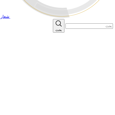
شعار ا
بحث