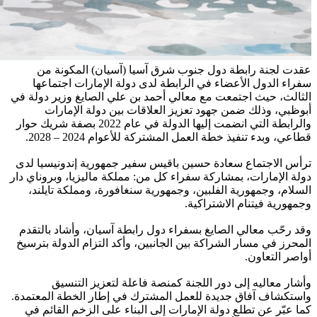
عقدت لجنة رابطة دول جنوب شرق آسيا (آسيان) المكونة من
سفراء الدول الأعضاء في الرابطة لدى دولة الإمارات اجتماعها
الثالث، حيث اجتمعت مع معالي أحمد بن علي الصايغ وزير دولة في
أبوظبي، وذلك ضمن جهود تعزيز العلاقات بين دولة الإمارات
والرابطة التي انضمت إليها الدولة في عام 2022 بصفة شريك حوار
قطاعي، وبدء تنفيذ خطة العمل المشتركة للأعوام 2024 – 2028.
ترأس الاجتماع سعادة حسين باقيس سفير جمهورية إندونيسيا لدى
دولة الإمارات، بمشاركة سفراء كل من: مملكة ماليزيا، وبروناي دار
السلام، وجمهورية الفلبين، وجمهورية سنغافورة، ومملكة تايلند،
وجمهورية فيتنام الاشتراكية.
وقد رحّب معالي الصايغ بسفراء دول رابطة آسيان، وأشاد بالتقدم
المحرز في مسار الشراكة بين الجانبين، وأكد التزام الدولة بترسيخ
أواصر التعاون.
وأشار معاليه إلى دور اللجنة كمنصة فاعلة لتعزيز التنسيق
واستكشاف آفاق جديدة للعمل المشترك في إطار الخطة المعتمدة.
كما عبّر عن تطلع دولة الإمارات إلى البناء على الزخم القائم في