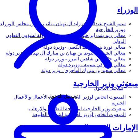
الوزراء
سمو الشيخ عبدالله بن زايد آل نهيان - نائب رئيس مجلس الوزراء
ووزير الخارجية
معالي ريم بنت إبراهيم الهاشمي - وزيرة دولة لشؤون التعاون
الدولي
معالي نورة بنت محمد الكعبي -وزيرة دولة
معالي الشيخ شخبوط بن نهيان بن مبارك آل نهيان - وزير دولة
معالي خليفة بن شاهين المرر - وزير دولة
معالي لانا زكي نسيبه - وزيرة دولة
معالي سعيد بن مبارك الهاجري - وزير دولة
مبعوثي وزير الخارجية
تسجيل الدخول
تسجيل الدخول
المبعوث الخاص لوزير الخارجية لشؤون الأعمال والأعمال
الخيرية
مبعوث وزير الخارجية لمكافحة التطرف والإرهاب
المبعوث الخاص لوزير الخارجية لشؤون الطبيعة
الإمارات العربية المتحدة