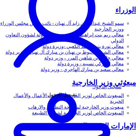
الوزراء
سمو الشيخ عبدالله بن زايد آل نهيان - نائب رئيس مجلس الوزراء
ووزير الخارجية
معالي ريم بنت إبراهيم الهاشمي - وزيرة دولة لشؤون التعاون
الدولي
معالي نورة بنت محمد الكعبي -وزيرة دولة
معالي الشيخ شخبوط بن نهيان بن مبارك آل نهيان - وزير دولة
معالي خليفة بن شاهين المرر - وزير دولة
معالي لانا زكي نسيبه - وزيرة دولة
معالي سعيد بن مبارك الهاجري - وزير دولة
مبعوثي وزير الخارجية
تسجيل الدخول
تسجيل الدخول
المبعوث الخاص لوزير الخارجية لشؤون الأعمال والأعمال
الخيرية
مبعوث وزير الخارجية لمكافحة التطرف والإرهاب
المبعوث الخاص لوزير الخارجية لشؤون الطبيعة
الإمارات العربية المتحدة