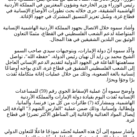
رئيس الوزراء وزير الخارجية وشؤون المغتربين في المملكة الأردنية
الهاشمية الشقيقة، جرى خلاله بحث تطورات الأوضاع الإنسانية في
قطاع غزة، وسُبل تعزيز التنسيق المشترك في جهود الإغاثة.
وأشاد سموه خلال الاتصال بجهود المملكة الأردنية الهاشمية الإنسانية
المتواصلة لدعم الشعب الفلسطيني في القطاع، مثمنًا التعاون
الوثيق بين البلدين الشقيقين في هذا المجال.
وأكّد سموه أنّ دولة الإمارات، وبتوجيهات سيدي صاحب السمو
الشيخ محمد بن زايد آل نهيان رئيس الدولة، "حفظه الله"، تواصل
مساهمتها الفاعلة في الجهود الدولية لتقديم الدعم الإنساني العاجل
إلى الشعب الفلسطيني الشقيق في قطاع غزة، الذي يواجه أوضاعًا
إنسانية بالغة الصعوبة، وذلك من خلال عمليات إغاثة متكاملة نُفذت
برًا وجوًا وبحرًا.
وأوضح سموه أنّ عملية الإسقاط الجوي رقم (59) للمساعدات
الإنسانية نُفذت اليوم بقيادة دولة الإمارات والمملكة الأردنية
الهاشمية، وبمشاركة (7) طائرات من كل من: فرنسا، وألمانيا،
وإيطاليا، وإسبانيا، وذلك ضمن عملية "الفارس الشهم 3" الهادفة إلى
إيصال المواد الغذائية والإغاثية إلى المناطق الأكثر تضررًا في قطاع
غزة.
وأشار سموه إلى أنّ هذه العملية تُجسّد نموذجًا فاعلًا للتعاون الدولي