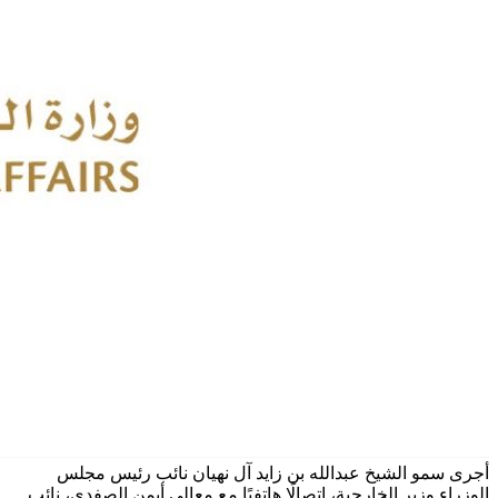
أجرى سمو الشيخ عبدالله بن زايد آل نهيان نائب رئيس مجلس
الوزراء وزير الخارجية، اتصالًا هاتفيًا مع معالي أيمن الصفدي، نائب